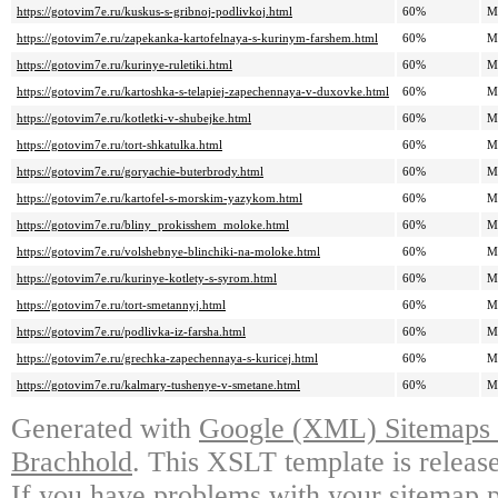
https://gotovim7e.ru/kuskus-s-gribnoj-podlivkoj.html
60%
M
https://gotovim7e.ru/zapekanka-kartofelnaya-s-kurinym-farshem.html
60%
M
https://gotovim7e.ru/kurinye-ruletiki.html
60%
M
https://gotovim7e.ru/kartoshka-s-telapiej-zapechennaya-v-duxovke.html
60%
M
https://gotovim7e.ru/kotletki-v-shubejke.html
60%
M
https://gotovim7e.ru/tort-shkatulka.html
60%
M
https://gotovim7e.ru/goryachie-buterbrody.html
60%
M
https://gotovim7e.ru/kartofel-s-morskim-yazykom.html
60%
M
https://gotovim7e.ru/bliny_prokisshem_moloke.html
60%
M
https://gotovim7e.ru/volshebnye-blinchiki-na-moloke.html
60%
M
https://gotovim7e.ru/kurinye-kotlety-s-syrom.html
60%
M
https://gotovim7e.ru/tort-smetannyj.html
60%
M
https://gotovim7e.ru/podlivka-iz-farsha.html
60%
M
https://gotovim7e.ru/grechka-zapechennaya-s-kuricej.html
60%
M
https://gotovim7e.ru/kalmary-tushenye-v-smetane.html
60%
M
Generated with
Google (XML) Sitemaps G
Brachhold
. This XSLT template is releas
If you have problems with your sitemap p