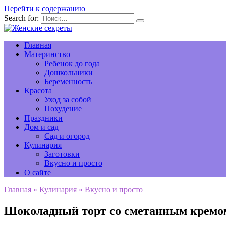
Перейти к содержанию
Search for:
Главная
Материнство
Ребенок до года
Дошкольники
Беременность
Красота
Уход за собой
Похудение
Праздники
Дом и сад
Сад и огород
Кулинария
Заготовки
Вкусно и просто
О сайте
Главная
»
Кулинария
»
Вкусно и просто
Шоколадный торт со сметанным кремо