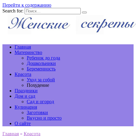
Перейти к содержанию
Search for:
Главная
Материнство
Ребенок до года
Дошкольники
Беременность
Красота
Уход за собой
Похудение
Праздники
Дом и сад
Сад и огород
Кулинария
Заготовки
Вкусно и просто
О сайте
Главная
»
Красота