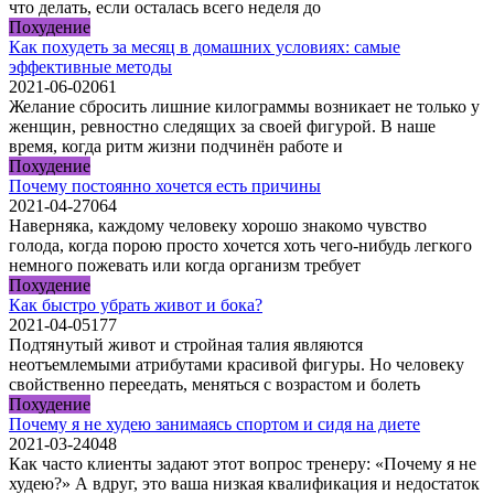
что делать, если осталась всего неделя до
Похудение
Как похудеть за месяц в домашних условиях: самые
эффективные методы
2021-06-02
0
61
Желание сбросить лишние килограммы возникает не только у
женщин, ревностно следящих за своей фигурой. В наше
время, когда ритм жизни подчинён работе и
Похудение
Почему постоянно хочется есть причины
2021-04-27
0
64
Наверняка, каждому человеку хорошо знакомо чувство
голода, когда порою просто хочется хоть чего-нибудь легкого
немного пожевать или когда организм требует
Похудение
Как быстро убрать живот и бока?
2021-04-05
1
77
Подтянутый живот и стройная талия являются
неотъемлемыми атрибутами красивой фигуры. Но человеку
свойственно переедать, меняться с возрастом и болеть
Похудение
Почему я не худею занимаясь спортом и сидя на диете
2021-03-24
0
48
Как часто клиенты задают этот вопрос тренеру: «Почему я не
худею?» А вдруг, это ваша низкая квалификация и недостаток