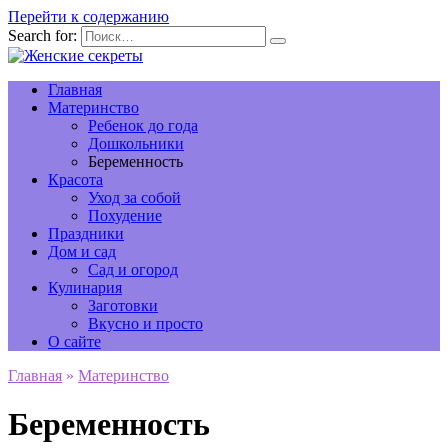
Перейти к содержанию
Search for:
Главная
Материнство
Ребенок до года
Дошкольники
Беременность
Красота
Уход за собой
Похудение
Праздники
Дом и сад
Сад и огород
Кулинария
Заготовки
Вкусно и просто
О сайте
Главная
»
Материнство
Беременность