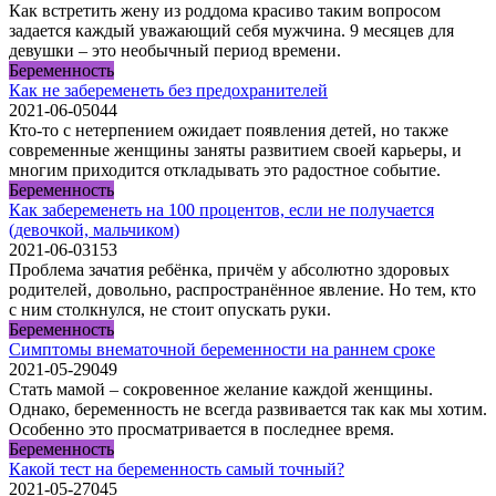
Как встретить жену из роддома красиво таким вопросом
задается каждый уважающий себя мужчина. 9 месяцев для
девушки – это необычный период времени.
Беременность
Как не забеременеть без предохранителей
2021-06-05
0
44
Кто-то с нетерпением ожидает появления детей, но также
современные женщины заняты развитием своей карьеры, и
многим приходится откладывать это радостное событие.
Беременность
Как забеременеть на 100 процентов, если не получается
(девочкой, мальчиком)
2021-06-03
1
53
Проблема зачатия ребёнка, причём у абсолютно здоровых
родителей, довольно, распространённое явление. Но тем, кто
с ним столкнулся, не стоит опускать руки.
Беременность
Симптомы внематочной беременности на раннем сроке
2021-05-29
0
49
Стать мамой – сокровенное желание каждой женщины.
Однако, беременность не всегда развивается так как мы хотим.
Особенно это просматривается в последнее время.
Беременность
Какой тест на беременность самый точный?
2021-05-27
0
45