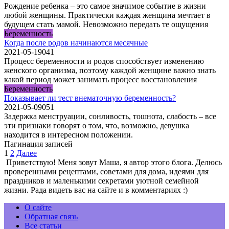
Рождение ребенка – это самое значимое событие в жизни
любой женщины. Практически каждая женщина мечтает в
будущем стать мамой. Невозможно передать те ощущения
Беременность
Когда после родов начинаются месячные
2021-05-19
0
41
Процесс беременности и родов способствует изменению
женского организма, поэтому каждой женщине важно знать
какой период может занимать процесс восстановления
Беременность
Показывает ли тест внематочную беременность?
2021-05-09
0
51
Задержка менструации, сонливость, тошнота, слабость – все
эти признаки говорят о том, что, возможно, девушка
находится в интересном положении.
Пагинация записей
1
2
Далее
Приветствую! Меня зовут Маша, я автор этого блога. Делюсь
проверенными рецептами, советами для дома, идеями для
праздников и маленькими секретами уютной семейной
жизни. Рада видеть вас на сайте и в комментариях :)
О сайте
Обратная связь
Все статьи