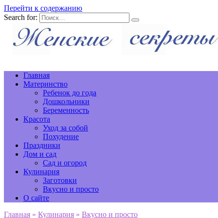
Перейти к содержанию
Search for:
Главная
Материнство
Ребенок до года
Дошкольники
Беременность
Красота
Уход за собой
Похудение
Праздники
Дом и сад
Сад и огород
Кулинария
Заготовки
Вкусно и просто
О сайте
Главная
»
Кулинария
»
Вкусно и просто