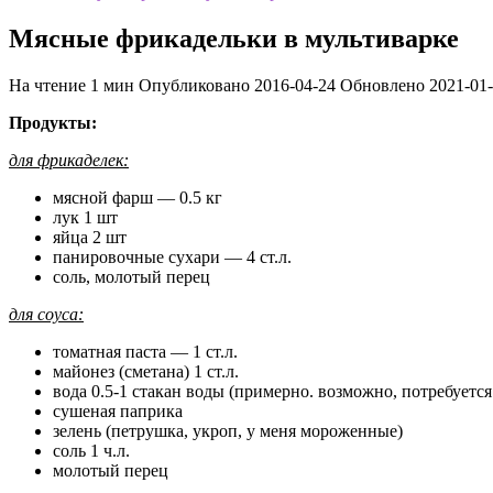
Мясные фрикадельки в мультиварке
На чтение
1 мин
Опубликовано
2016-04-24
Обновлено
2021-01
Продукты:
для фрикаделек:
мясной фарш — 0.5 кг
лук 1 шт
яйца 2 шт
панировочные сухари — 4 ст.л.
соль, молотый перец
для соуса:
томатная паста — 1 ст.л.
майонез (сметана) 1 ст.л.
вода 0.5-1 стакан воды (примерно. возможно, потребуетс
сушеная паприка
зелень (петрушка, укроп, у меня мороженные)
соль 1 ч.л.
молотый перец