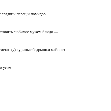
 г сладкий перец и помидор
иготовить любимое мужем блюдо —
а сметанку) куриные бедрышки майонез
 уксусом —