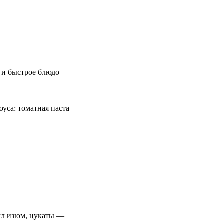
е и быстрое блюдо —
оуса: томатная паста —
0 мл изюм, цукаты —