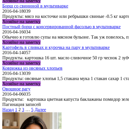
Хозяйке на заметку
Борщ со свининой в мультиварке
2016-04-18
0
39
Продукты: мясо на косточке или ребрышки свиные -0.5 кг карт
Хозяйке на заметку
Постный борщ с консервированной фасолью в мультиварке
2016-04-16
0
34
Обычно я готовлю супы на мясном бульоне. Так уж повелось, 
Хозяйке на заметку
Картофель в сливках и курочка на пару в мультиварке
2016-04-14
0
57
Продукты. картошка 16 шт. масло сливочное 50 гр чеснок 2 зуб
Хозяйке на заметку
Коврижка из овсяных хлопьев
2016-04-13
0
39
Продукты: овсяные хлопья 1,5 стакана мука 1 стакан сахар 1 с
Хозяйке на заметку
Овощное рагу
2016-04-06
0
35
Продукты: картошка цветная капуста баклажаны помидор зеле
Пагинация записей
Назад
1
2
3
…
5
Далее