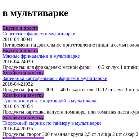
в мультиварке
Вкусно и просто
Спагетти с фаршем в мультиварке
2016-04-30
0
41
Нет времени на длительное приготовление пищи, а семья голод
Вкусно и просто
Мясные фрикадельки в мультиварке
2016-04-24
0
39
Продукты: для фрикаделек: мясной фарш — 0.5 кг лук 1 шт яйца
Хозяйке на заметку
Запеканка картофельная с фаршем в мультиварке
2016-04-21
0
32
Продукты: фарш — 300 — 400 г картофель 10-12 шт. лук 1 шт. 
Хозяйке на заметку
Тушеная капуста с картошкой в мультиварке
2016-04-20
0
54
Продукты картошка капуста помидоры или томатная паста кури
Хозяйке на заметку
Творожный сырник по таймеру в мультиварке
2016-04-20
0
35
Продукты: творог 300 г манная крупа 2,5 ст л яйца 2 шт сахар 