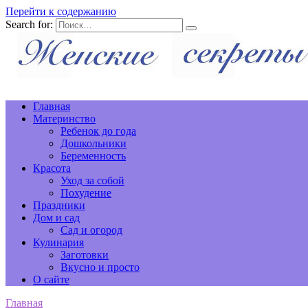
Перейти к содержанию
Search for:
Главная
Материнство
Ребенок до года
Дошкольники
Беременность
Красота
Уход за собой
Похудение
Праздники
Дом и сад
Сад и огород
Кулинария
Заготовки
Вкусно и просто
О сайте
Главная