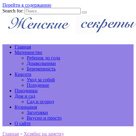
Перейти к содержанию
Search for:
Главная
Материнство
Ребенок до года
Дошкольники
Беременность
Красота
Уход за собой
Похудение
Праздники
Дом и сад
Сад и огород
Кулинария
Заготовки
Вкусно и просто
О сайте
Главная
»
Хозяйке на заметку