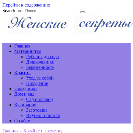
Перейти к содержанию
Search for:
Главная
Материнство
Ребенок до года
Дошкольники
Беременность
Красота
Уход за собой
Похудение
Праздники
Дом и сад
Сад и огород
Кулинария
Заготовки
Вкусно и просто
О сайте
Главная
»
Хозяйке на заметку