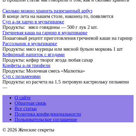
Сколько можно хранить разрезанный арбуз
В конце лета на нашем столе, наконец-то, появляется
Суп а-ля харчо в мультиварке
Продукты: мясо говядины — 500 г лук 2 шт.
Гречневая каша на гарнир в мультиварке
Пошаговый рецепт приготовления гречневой каши на гарнир
Рассольник в мультиварке
Продукты: мясо курицы или мясной бульон морковь 1 шт
Кефирный напиток с ягодами
Продукты: кефир творог ягода любая сахар
Конфеты а-ля трюфели
Продукты: Молочная смесь «Малютка»
Суп с пельменями
Продукты: из расчета на 1.5 литровую кастрюльку пельмени
—
О сайте
Обратная связь
Все статьи
Политика конфиденциальности
Пользовательское соглашение
© 2026 Женские секреты