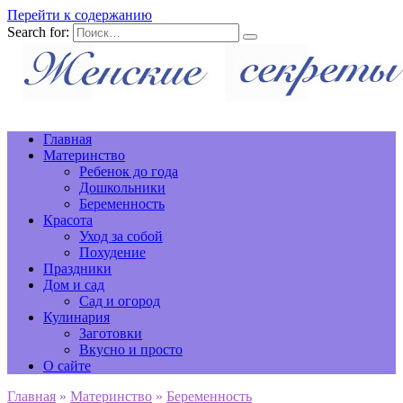
Перейти к содержанию
Search for:
Главная
Материнство
Ребенок до года
Дошкольники
Беременность
Красота
Уход за собой
Похудение
Праздники
Дом и сад
Сад и огород
Кулинария
Заготовки
Вкусно и просто
О сайте
Главная
»
Материнство
»
Беременность