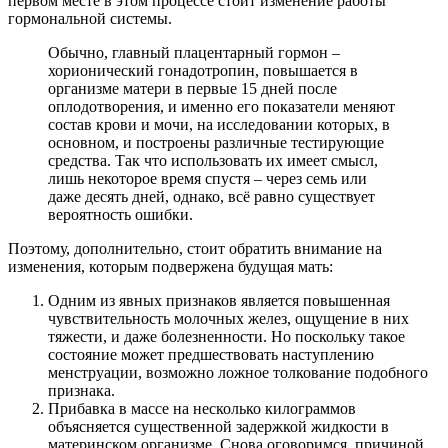
первом месте в этом процессе стоит изменение работы
гормональной системы.
Обычно, главный плацентарный гормон –
хорионический гонадотропин, повышается в
организме матери в первые 15 дней после
оплодотворения, и именно его показатели меняют
состав крови и мочи, на исследовании которых, в
основном, и построены различные тестирующие
средства. Так что использовать их имеет смысл,
лишь некоторое время спустя – через семь или
даже десять дней, однако, всё равно существует
вероятность ошибки.
Поэтому, дополнительно, стоит обратить внимание на
изменения, которым подвержена будущая мать:
Одним из явных признаков является повышенная
чувствительность молочных желез, ощущение в них
тяжести, и даже болезненности. Но поскольку такое
состояние может предшествовать наступлению
менструации, возможно ложное толкование подобного
признака.
Прибавка в массе на несколько килограммов
объясняется существенной задержкой жидкости в
материнском организме. Снова оговоримся, причиной