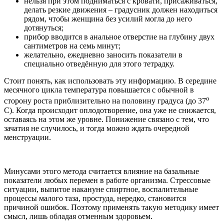
нельзя при этом подниматься с кровати, присаживаться,
делать резкие движения – градусник должен находиться
рядом, чтобы женщина без усилий могла до него
дотянуться;
прибор вводится в анальное отверстие на глубину двух
сантиметров на семь минут;
желательно, ежедневно заносить показатели в
специально отведённую для этого тетрадку.
Стоит понять, как использовать эту информацию. В середине
месячного цикла температура повышается с обычной в
о
сторону роста приблизительно на половину градуса (до 37
С). Когда происходит оплодотворение, она уже не снижается,
оставаясь на этом же уровне. Понижение связано с тем, что
зачатия не случилось, и тогда можно ждать очередной
менструации.
Минусами этого метода считается влияние на базальные
показатели любых перемен в работе организма. Стрессовые
ситуации, выпитое накануне спиртное, воспалительные
процессы малого таза, простуда, нередко, становится
причиной ошибок. Поэтому применять такую методику имеет
смысл, лишь обладая отменным здоровьем.