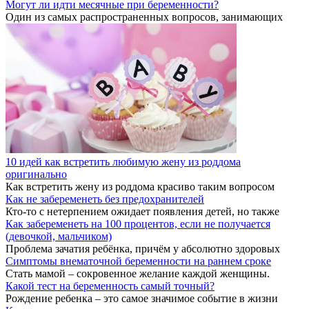
Могут ли идти месячные при беременности?
Один из самых распространенных вопросов, занимающих
10 идей как встретить любимую жену из роддома
оригинально
Как встретить жену из роддома красиво таким вопросом
Как не забеременеть без предохранителей
Кто-то с нетерпением ожидает появления детей, но также
Как забеременеть на 100 процентов, если не получается
(девочкой, мальчиком)
Проблема зачатия ребёнка, причём у абсолютно здоровых
Симптомы внематочной беременности на раннем сроке
Стать мамой – сокровенное желание каждой женщины.
Какой тест на беременность самый точный?
Рождение ребенка – это самое значимое событие в жизни