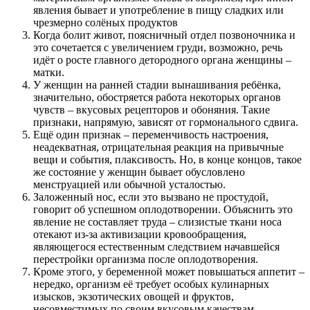
явления бывает и употребление в пищу сладких или
чрезмерно солёных продуктов
Когда болит живот, поясничный отдел позвоночника и
это сочетается с увеличением груди, возможно, речь
идёт о росте главного детородного органа женщины –
матки.
У женщин на ранней стадии вынашивания ребёнка,
значительно, обостряется работа некоторых органов
чувств – вкусовых рецепторов и обоняния. Такие
признаки, напрямую, зависят от гормонального сдвига.
Ещё один признак – переменчивость настроения,
неадекватная, отрицательная реакция на привычные
вещи и события, плаксивость. Но, в конце концов, такое
же состояние у женщин бывает обусловлено
менструацией или обычной усталостью.
Заложенный нос, если это вызвано не простудой,
говорит об успешном оплодотворении. Объяснить это
явление не составляет труда – слизистые ткани носа
отекают из-за активизации кровообращения,
являющегося естественным следствием начавшейся
перестройки организма после оплодотворения.
Кроме этого, у беременной может повышаться аппетит –
нередко, организм её требует особых кулинарных
изысков, экзотических овощей и фруктов,
несовместимых по своим вкусовым качествам