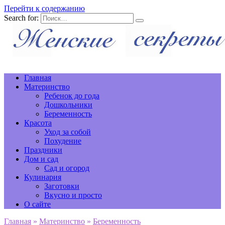
Перейти к содержанию
Search for:
Главная
Материнство
Ребенок до года
Дошкольники
Беременность
Красота
Уход за собой
Похудение
Праздники
Дом и сад
Сад и огород
Кулинария
Заготовки
Вкусно и просто
О сайте
Главная
»
Материнство
»
Беременность