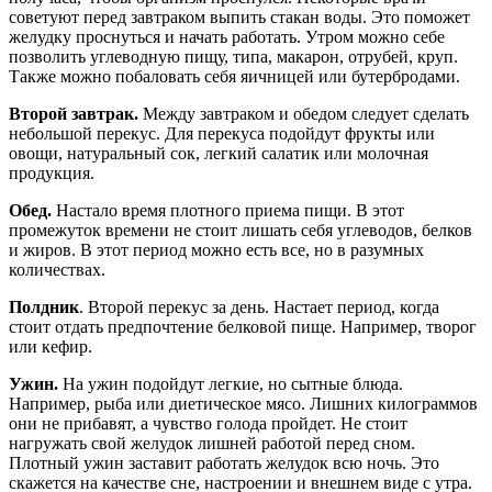
советуют перед завтраком выпить стакан воды. Это поможет
желудку проснуться и начать работать. Утром можно себе
позволить углеводную пищу, типа, макарон, отрубей, круп.
Также можно побаловать себя яичницей или бутербродами.
Второй завтрак.
Между завтраком и обедом следует сделать
небольшой перекус. Для перекуса подойдут фрукты или
овощи, натуральный сок, легкий салатик или молочная
продукция.
Обед.
Настало время плотного приема пищи. В этот
промежуток времени не стоит лишать себя углеводов, белков
и жиров. В этот период можно есть все, но в разумных
количествах.
Полдник
. Второй перекус за день. Настает период, когда
стоит отдать предпочтение белковой пище. Например, творог
или кефир.
Ужин.
На ужин подойдут легкие, но сытные блюда.
Например, рыба или диетическое мясо. Лишних килограммов
они не прибавят, а чувство голода пройдет. Не стоит
нагружать свой желудок лишней работой перед сном.
Плотный ужин заставит работать желудок всю ночь. Это
скажется на качестве сне, настроении и внешнем виде с утра.