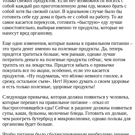
только свежих продуктов. Если нет возможности носить с
собой каждый раз приготовленную дома еду, можно брать с
собой хотя бы свежий салат. В идеальном случае было бы
готовить себе еду дома и брать ее с собой на работу. То же
самое касается перекусов, готовить «быструю» еду лучше
самостоятельно, выбирая именно те продукты, которые не
нанесут вред организму.
Еще одни изменения, которые важны в правильном питании –
это трата денег именно на полезные продукты. Да, теперь
придется тратиться больше, чем раньше, однако лучше
потратить деньги на полезные продукты сейчас, чем потом
тратить их на лекарства. Придется забыть о привычке
покупать все по акции, особенно, если это касается
продуктов. «Ну подумаешь, что яблоко немного гнилое, я
срежу, остальное съем». Нет! Нужно думать о своем здоровье
и есть только полезные, здоровые продукты!
Следующая привычка, которая должна появиться у человека,
которые перешел на правильное питание – отказ от
быстроготовящейся еды! Сейчас в рационе должны появиться
супы, каши, бульоны, молочные блюда. Готовить их дольше,
чем разогреть бутерброд в микроволновке, однако пользы для
организма будет больше.
Чтобы питание было сбалансированным необходимо заранее