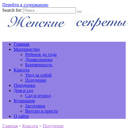
Перейти к содержанию
Search for:
Главная
Материнство
Ребенок до года
Дошкольники
Беременность
Красота
Уход за собой
Похудение
Праздники
Дом и сад
Сад и огород
Кулинария
Заготовки
Вкусно и просто
О сайте
Главная
»
Красота
»
Похудение