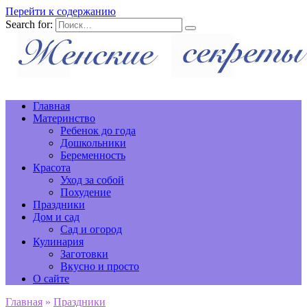
Перейти к содержанию
Search for:
Главная
Материнство
Ребенок до года
Дошкольники
Беременность
Красота
Уход за собой
Похудение
Праздники
Дом и сад
Сад и огород
Кулинария
Заготовки
Вкусно и просто
О сайте
Главная
»
Праздники