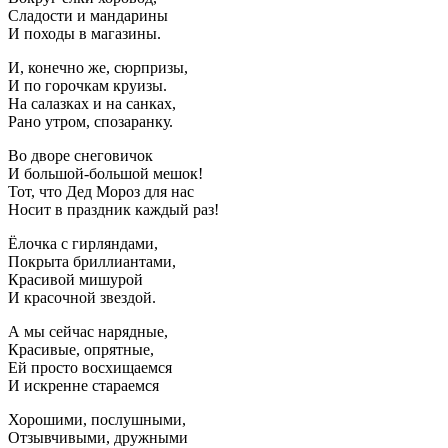
Сладости и мандарины
И походы в магазины.
И, конечно же, сюрпризы,
И по горочкам круизы.
На салазках и на санках,
Рано утром, спозаранку.
Во дворе снеговичок
И большой-большой мешок!
Тот, что Дед Мороз для нас
Носит в праздник каждый раз!
Ёлочка с гирляндами,
Покрыта бриллиантами,
Красивой мишурой
И красочной звездой.
А мы сейчас нарядные,
Красивые, опрятные,
Ей просто восхищаемся
И искренне стараемся
Хорошими, послушными,
Отзывчивыми, дружными