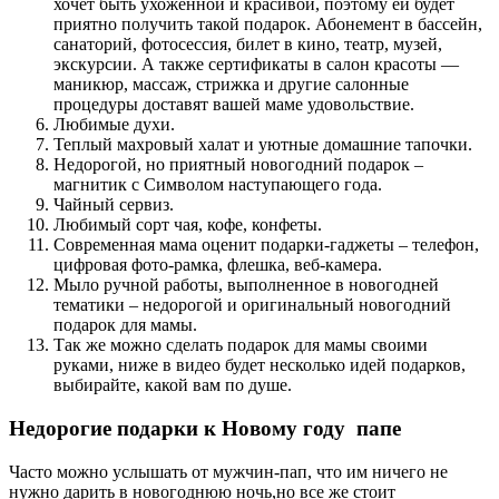
хочет быть ухоженной и красивой, поэтому ей будет
приятно получить такой подарок. Абонемент в бассейн,
санаторий, фотосессия, билет в кино, театр, музей,
экскурсии. А также сертификаты в салон красоты —
маникюр, массаж, стрижка и другие салонные
процедуры доставят вашей маме удовольствие.
Любимые духи.
Теплый махровый халат и уютные домашние тапочки.
Недорогой, но приятный новогодний подарок –
магнитик с Символом наступающего года.
Чайный сервиз.
Любимый сорт чая, кофе, конфеты.
Современная мама оценит подарки-гаджеты – телефон,
цифровая фото-рамка, флешка, веб-камера.
Мыло ручной работы, выполненное в новогодней
тематики – недорогой и оригинальный новогодний
подарок для мамы.
Так же можно сделать подарок для мамы своими
руками, ниже в видео будет несколько идей подарков,
выбирайте, какой вам по душе.
Недорогие подарки к Новому году папе
Часто можно услышать от мужчин-пап, что им ничего не
нужно дарить в новогоднюю ночь,но все же стоит