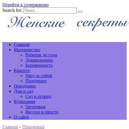
Перейти к содержанию
Search for:
Главная
Материнство
Ребенок до года
Дошкольники
Беременность
Красота
Уход за собой
Похудение
Праздники
Дом и сад
Сад и огород
Кулинария
Заготовки
Вкусно и просто
О сайте
Главная
»
Праздники