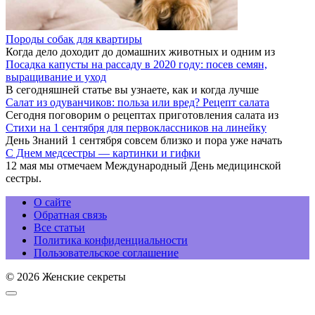
Породы собак для квартиры
Когда дело доходит до домашних животных и одним из
Посадка капусты на рассаду в 2020 году: посев семян,
выращивание и уход
В сегодняшней статье вы узнаете, как и когда лучше
Салат из одуванчиков: польза или вред? Рецепт салата
Сегодня поговорим о рецептах приготовления салата из
Стихи на 1 сентября для первоклассников на линейку
День Знаний 1 сентября совсем близко и пора уже начать
С Днем медсестры — картинки и гифки
12 мая мы отмечаем Международный День медицинской
сестры.
О сайте
Обратная связь
Все статьи
Политика конфиденциальности
Пользовательское соглашение
© 2026 Женские секреты