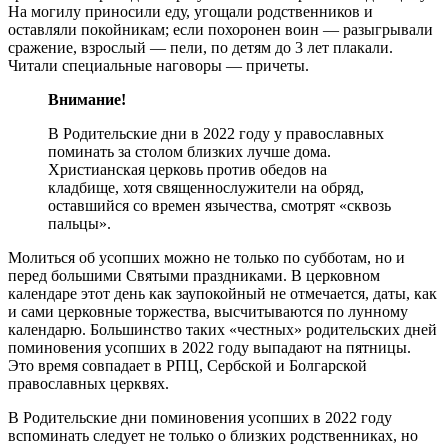
На могилу приносили еду, угощали родственников и
оставляли покойникам; если похоронен воин — разыгрывали
сражение, взрослый — пели, по детям до 3 лет плакали.
Читали специальные наговоры — причеты.
Внимание!
В Родительские дни в 2022 году у православных
поминать за столом близких лучше дома.
Христианская церковь против обедов на
кладбище, хотя священнослужители на обряд,
оставшийся со времен язычества, смотрят «сквозь
пальцы».
Молиться об усопших можно не только по субботам, но и
перед большими Святыми праздниками. В церковном
календаре этот день как заупокойный не отмечается, даты, как
и сами церковные торжества, высчитываются по лунному
календарю. Большинство таких «честных» родительских дней
поминовения усопших в 2022 году выпадают на пятницы.
Это время совпадает в РПЦ, Сербской и Болгарской
православных церквях.
В Родительские дни поминовения усопших в 2022 году
вспоминать следует не только о близких родственниках, но