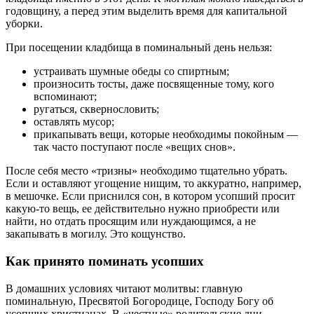
годовщину, а перед этим выделить время для капитальной
уборки.
При посещении кладбища в поминальный день нельзя:
устраивать шумные обеды со спиртным;
произносить тосты, даже посвященные тому, кого
вспоминают;
ругаться, сквернословить;
оставлять мусор;
прикапывать вещи, которые необходимы покойным —
так часто поступают после «вещих снов».
После себя место «тризны» необходимо тщательно убрать.
Если и оставляют угощение нищим, то аккуратно, например,
в мешочке. Если приснился сон, в котором усопший просит
какую-то вещь, ее действительно нужно приобрести или
найти, но отдать просящим или нуждающимся, а не
закапывать в могилу. Это кощунство.
Как принято поминать усопших
В домашних условиях читают молитвы: главную
поминальную, Пресвятой Богородице, Господу Богу об
усопших христианах. В «честные» родительские дни