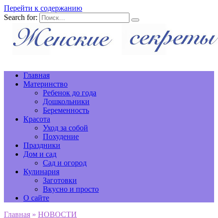
Перейти к содержанию
Search for:
Главная
Материнство
Ребенок до года
Дошкольники
Беременность
Красота
Уход за собой
Похудение
Праздники
Дом и сад
Сад и огород
Кулинария
Заготовки
Вкусно и просто
О сайте
Главная
»
НОВОСТИ