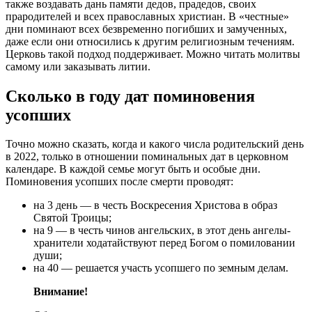
также воздавать дань памяти дедов, прадедов, своих
прародителей и всех православных христиан. В «честные»
дни поминают всех безвременно погибших и замученных,
даже если они относились к другим религиозным течениям.
Церковь такой подход поддерживает. Можно читать молитвы
самому или заказывать литии.
Сколько в году дат поминовения
усопших
Точно можно сказать, когда и какого числа родительский день
в 2022, только в отношении поминальных дат в церковном
календаре. В каждой семье могут быть и особые дни.
Поминовения усопших после смерти проводят:
на 3 день — в честь Воскресения Христова в образ
Святой Троицы;
на 9 — в честь чинов ангельских, в этот день ангелы-
хранители ходатайствуют перед Богом о помиловании
души;
на 40 — решается участь усопшего по земным делам.
Внимание!