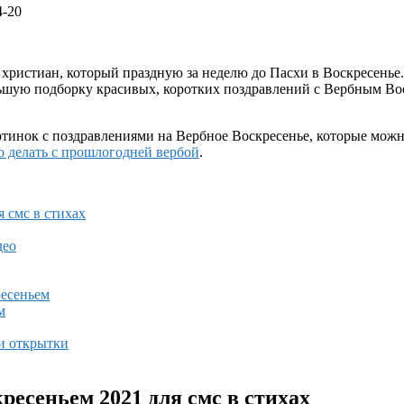
4-20
ристиан, который праздную за неделю до Пасхи в Воскресенье. 
льшую подборку красивых, коротких поздравлений с Вербным Вос
ртинок с поздравлениями на Вербное Воскресенье, которые можн
о делать с прошлогодней вербой
.
 смс в стихах
део
ресеньем
м
и открытки
есеньем 2021 для смс в стихах