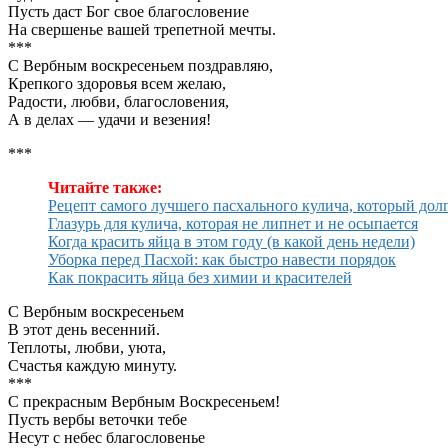
Пусть даст Бог свое благословение
На свершенье вашей трепетной мечты.
***
С Вербным воскресеньем поздравляю,
Крепкого здоровья всем желаю,
Радости, любви, благословения,
А в делах — удачи и везения!
***
Читайте также:
Рецепт самого лучшего пасхального кулича, который долг
Глазурь для кулича, которая не липнет и не осыпается
Когда красить яйца в этом году (в какой день недели)
Уборка перед Пасхой: как быстро навести порядок
Как покрасить яйца без химии и красителей
С Вербным воскресеньем
В этот день весенний.
Теплоты, любви, уюта,
Счастья каждую минуту.
***
С прекрасным Вербным Воскресеньем!
Пусть вербы веточки тебе
Несут с небес благословенье