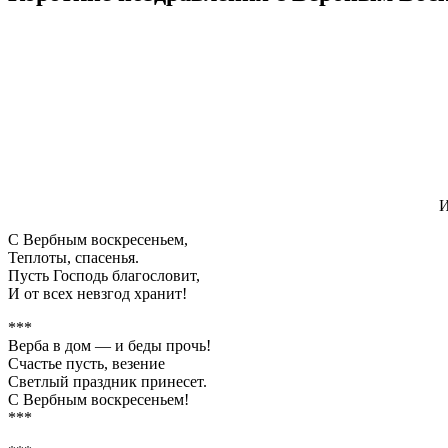
И
С Вербным воскресеньем,
Теплоты, спасенья.
Пусть Господь благословит,
И от всех невзгод хранит!
***
Верба в дом — и беды прочь!
Счастье пусть, везение
Светлый праздник принесет.
С Вербным воскресеньем!
***