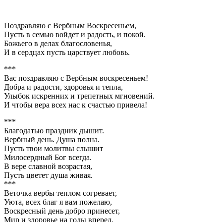
Поздравляю с Вербным Воскресеньем,
Пусть в семью войдет и радость, и покой.
Божьего в делах благословенья,
И в сердцах пусть царствует любовь.
***
Вас поздравляю с Вербным воскресеньем!
Добра и радости, здоровья и тепла,
Улыбок искренних и трепетных мгновений.
И чтобы вера всех нас к счастью привела!
***
Благодатью праздник дышит.
Вербный день. Душа полна.
Пусть твои молитвы слышит
Милосердный Бог всегда.
В вере славной возрастая,
Пусть цветет душа живая.
***
Веточка вербы теплом согревает,
Уюта, всех благ я вам пожелаю,
Воскресный день добро принесет,
Мир и здоровье на годы вперед.