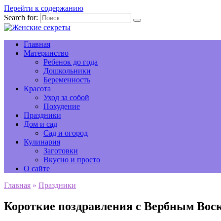
Перейти к содержанию
Search for:
Главная
Материнство
Ребенок до года
Дошкольники
Беременность
Красота
Уход за собой
Похудение
Праздники
Дом и сад
Сад и огород
Кулинария
Заготовки
Вкусно и просто
О сайте
Главная
»
Праздники
Короткие поздравления с Вербным Воск