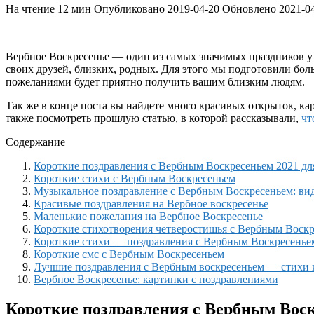
На чтение
12 мин
Опубликовано
2019-04-20
Обновлено
2021-0
Вербное Воскресенье — один из самых значимых праздников у х
своих друзей, близких, родных. Для этого мы подготовили бо
пожеланиями будет приятно получить вашим близким людям.
Так же в конце поста вы найдете много красивых открыток, ка
также посмотреть прошлую статью, в которой рассказывали,
чт
Содержание
Короткие поздравления с Вербным Воскресеньем 2021 для
Короткие стихи с Вербным Воскресеньем
Музыкальное поздравление с Вербным Воскресеньем: ви
Красивые поздравления на Вербное воскресенье
Маленькие пожелания на Вербное Воскресенье
Короткие стихотворения четверостишья с Вербным Воск
Короткие стихи — поздравления с Вербным Воскресенье
Короткие смс с Вербным Воскресеньем
Лучшие поздравления с Вербным воскресеньем — стихи 
Вербное Воскресенье: картинки с поздравлениями
Короткие поздравления с Вербным Воскр