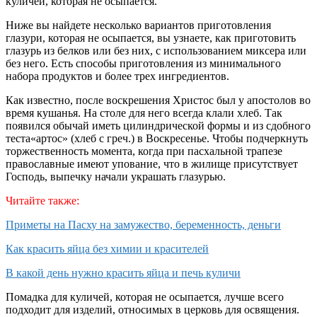
куличей, которая не осыпается.
Ниже вы найдете несколько вариантов приготовления
глазури, которая не осыпается, вы узнаете, как приготовить
глазурь из белков или без них, с использованием миксера или
без него. Есть способы приготовления из минимального
набора продуктов и более трех ингредиентов.
Как известно, после воскрешения Христос был у апостолов во
время кушанья. На столе для него всегда клали хлеб. Так
появился обычай иметь цилиндрической формы и из сдобного
теста«артос» (хлеб с греч.) в Воскресенье. Чтобы подчеркнуть
торжественность момента, когда при пасхальной трапезе
православные имеют упование, что в жилище присутствует
Господь, выпечку начали украшать глазурью.
Читайте также:
Приметы на Пасху на замужество, беременность, деньги
Как красить яйца без химии и красителей
В какой день нужно красить яйца и печь куличи
Помадка для куличей, которая не осыпается, лучше всего
подходит для изделий, относимых в церковь для освящения.