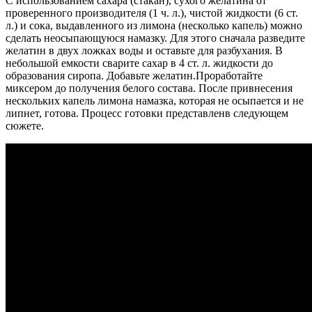
С использованием сахара (стакан), сухого желатина от
проверенного производителя (1 ч. л.), чистой жидкости (6 ст.
л.) и сока, выдавленного из лимона (несколько капель) можно
сделать неосыпающуюся намазку. Для этого сначала разведите
желатин в двух ложках воды и оставьте для разбухания. В
небольшой емкости сварите сахар в 4 ст. л. жидкости до
образования сиропа. Добавьте желатин.Проработайте
миксером до получения белого состава. После привнесения
нескольких капель лимона намазка, которая не осыпается и не
липнет, готова. Процесс готовки представленв следующем
сюжете.