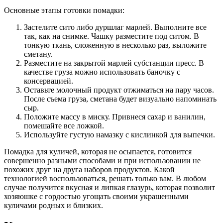
Основные этапы готовки помадки:
Застелите сито либо дуршлаг марлей. Выполните все
так, как на снимке. Чашку разместите под ситом. В
тонкую ткань, сложенную в несколько раз, выложите
сметану.
Разместите на закрытой марлей субстанции пресс. В
качестве груза можно использовать баночку с
консервацией.
Оставьте молочный продукт отжиматься на пару часов.
После съема груза, сметана будет визуально напоминать
сыр.
Положите массу в миску. Привнеся сахар и ванилин,
помешайте все ложкой.
Используйте густую намазку с кислинкой для выпечки.
Помадка для куличей, которая не осыпается, готовится
совершенно разными способами и при использовании не
похожих друг на друга наборов продуктов. Какой
технологией воспользоваться, решать только вам. В любом
случае получится вкусная и липкая глазурь, которая позволит
хозяюшке с гордостью угощать своими украшенными
куличами родных и близких.