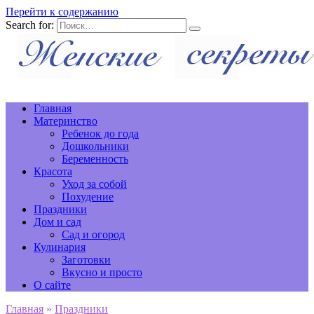
Перейти к содержанию
Search for:
Главная
Материнство
Ребенок до года
Дошкольники
Беременность
Красота
Уход за собой
Похудение
Праздники
Дом и сад
Сад и огород
Кулинария
Заготовки
Вкусно и просто
О сайте
Главная
»
Праздники