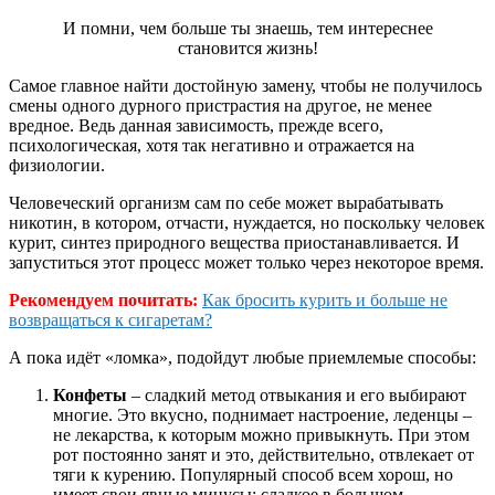
И помни, чем больше ты знаешь, тем интереснее
становится жизнь!
Самое главное найти достойную замену, чтобы не получилось
смены одного дурного пристрастия на другое, не менее
вредное. Ведь данная зависимость, прежде всего,
психологическая, хотя так негативно и отражается на
физиологии.
Человеческий организм сам по себе может вырабатывать
никотин, в котором, отчасти, нуждается, но поскольку человек
курит, синтез природного вещества приостанавливается. И
запуститься этот процесс может только через некоторое время.
Рекомендуем почитать:
Как бросить курить и больше не
возвращаться к сигаретам?
А пока идёт «ломка», подойдут любые приемлемые способы:
Конфеты
– сладкий метод отвыкания и его выбирают
многие. Это вкусно, поднимает настроение, леденцы –
не лекарства, к которым можно привыкнуть. При этом
рот постоянно занят и это, действительно, отвлекает от
тяги к курению. Популярный способ всем хорош, но
имеет свои явные минусы: сладкое в большом