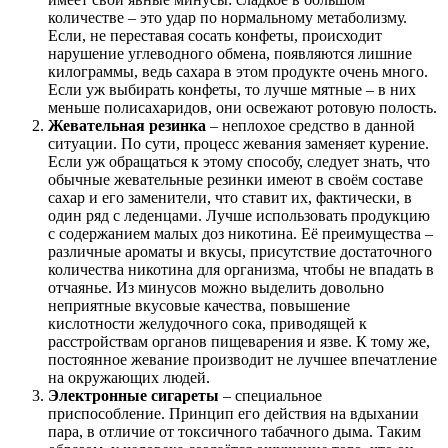
количестве – это удар по нормальному метаболизму.
Если, не переставая сосать конфеты, происходит
нарушение углеводного обмена, появляются лишние
килограммы, ведь сахара в этом продукте очень много.
Если уж выбирать конфеты, то лучше мятные – в них
меньше полисахаридов, они освежают ротовую полость.
Жевательная резинка
– неплохое средство в данной
ситуации. По сути, процесс жевания заменяет курение.
Если уж обращаться к этому способу, следует знать, что
обычные жевательные резинки имеют в своём составе
сахар и его заменители, что ставит их, фактически, в
один ряд с леденцами. Лучше использовать продукцию
с содержанием малых доз никотина. Её преимущества –
различные ароматы и вкусы, присутствие достаточного
количества никотина для организма, чтобы не впадать в
отчаянье. Из минусов можно выделить довольно
неприятные вкусовые качества, повышение
кислотности желудочного сока, приводящей к
расстройствам органов пищеварения и язве. К тому же,
постоянное жевание производит не лучшее впечатление
на окружающих людей.
Электронные сигареты
– специальное
приспособление. Принцип его действия на вдыхании
пара, в отличие от токсичного табачного дыма. Таким