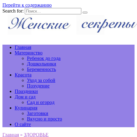
Перейти к содержанию
Search for:
Главная
Материнство
Ребенок до года
Дошкольники
Беременность
Красота
Уход за собой
Похудение
Праздники
Дом и сад
Сад и огород
Кулинария
Заготовки
Вкусно и просто
О сайте
Главная
»
ЗДОРОВЬЕ