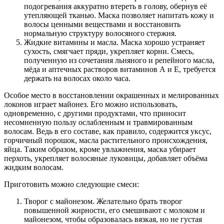
подогревания аккуратно втереть в голову, обернув её
утепляющей тканью. Маска позволяет напитать кожу и
волосы ценными веществами и восстановить
нормальную структуру волосяного стержня.
Жидкие витамины и масла. Маска хорошо устраняет
сухость, смягчает пряди, укрепляет корни. Смесь,
полученную из сочетания льняного и репейного масла,
мёда и аптечных растворов витаминов А и Е, требуется
держать на волосах около часа.
Особое место в восстановлении окрашенных и мелированных
локонов играет майонез. Его можно использовать,
одновременно, с другими продуктами, что приносит
несомненную пользу ослабленным и травмированным
волосам. Ведь в его составе, как правило, содержится уксус,
горчичный порошок, масла растительного происхождения,
яйца. Таким образом, кроме увлажнения, маска убирает
перхоть, укрепляет волосяные луковицы, добавляет объёма
жидким волосам.
Приготовить можно следующие смеси:
Творог с майонезом. Желательно брать творог
повышенной жирности, его смешивают с молоком и
майонезом, чтобы образовалась вязкая, но не густая