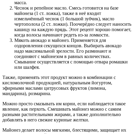
масса.
Чеснок и репейное масло. Смесь готовится на базе
майонеза (1 ст. ложка), также в неё входит
измельчённый чеснок (1 большой зубчик), масло
чертополоха (2 ст. ложки). Поочерёдно следует наносить
кашицу на каждую прядь. Этот рецепт хорошо помогает,
когда волосы начинают редеть из-за ломкости.
Мякоть авокадо и майонез. Применяется для
оздоровления секущихся концов. Выбирать авокадо
надо максимальной зрелости. Его разминают и
соединяют с майонезом в равных количествах.
Смывание осуществляется с помощью отвара ромашки
или шалфея.
Также, применять этот продукт можно в комбинации с
кисломолочной продукцией, натуральным йогуртом,
эфирными маслами цитрусовых фруктов (лимона,
мандарина), розмарина.
Можно просто смазывать им корни, если наблюдается такое
явление, как перхоть. Смешивать майонез можно с самим
разными растительными жирами, а также дополнительно
добавлять в него свежие куриные желтки.
Майонез делает волосы мягкими, блестящими, защищает их