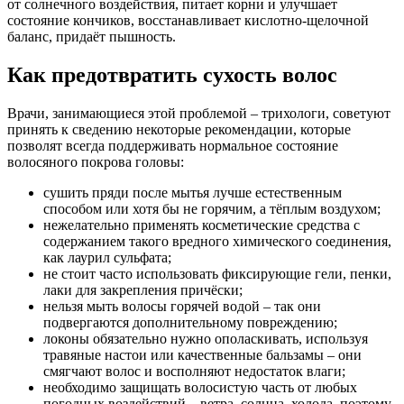
от солнечного воздействия, питает корни и улучшает
состояние кончиков, восстанавливает кислотно-щелочной
баланс, придаёт пышность.
Как предотвратить сухость волос
Врачи, занимающиеся этой проблемой – трихологи, советуют
принять к сведению некоторые рекомендации, которые
позволят всегда поддерживать нормальное состояние
волосяного покрова головы:
сушить пряди после мытья лучше естественным
способом или хотя бы не горячим, а тёплым воздухом;
нежелательно применять косметические средства с
содержанием такого вредного химического соединения,
как лаурил сульфата;
не стоит часто использовать фиксирующие гели, пенки,
лаки для закрепления причёски;
нельзя мыть волосы горячей водой – так они
подвергаются дополнительному повреждению;
локоны обязательно нужно ополаскивать, используя
травяные настои или качественные бальзамы – они
смягчают волос и восполняют недостаток влаги;
необходимо защищать волосистую часть от любых
погодных воздействий – ветра, солнца, холода, поэтому