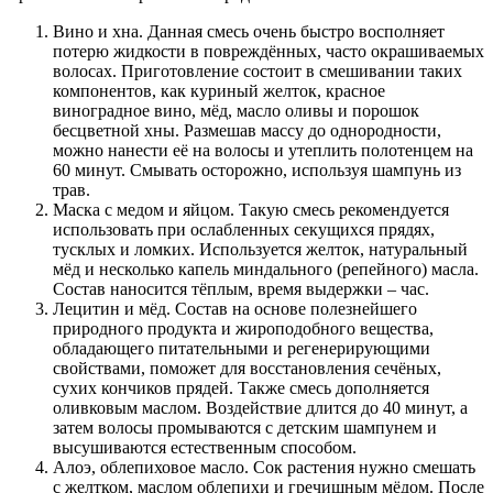
Вино и хна. Данная смесь очень быстро восполняет
потерю жидкости в повреждённых, часто окрашиваемых
волосах. Приготовление состоит в смешивании таких
компонентов, как куриный желток, красное
виноградное вино, мёд, масло оливы и порошок
бесцветной хны. Размешав массу до однородности,
можно нанести её на волосы и утеплить полотенцем на
60 минут. Смывать осторожно, используя шампунь из
трав.
Маска с медом и яйцом. Такую смесь рекомендуется
использовать при ослабленных секущихся прядях,
тусклых и ломких. Используется желток, натуральный
мёд и несколько капель миндального (репейного) масла.
Состав наносится тёплым, время выдержки – час.
Лецитин и мёд. Состав на основе полезнейшего
природного продукта и жироподобного вещества,
обладающего питательными и регенерирующими
свойствами, поможет для восстановления сечёных,
сухих кончиков прядей. Также смесь дополняется
оливковым маслом. Воздействие длится до 40 минут, а
затем волосы промываются с детским шампунем и
высушиваются естественным способом.
Алоэ, облепиховое масло. Сок растения нужно смешать
с желтком, маслом облепихи и гречишным мёдом. После