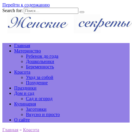
Перейти к содержанию
Search for:
Главная
Материнство
Ребенок до года
Дошкольники
Беременность
Красота
Уход за собой
Похудение
Праздники
Дом и сад
Сад и огород
Кулинария
Заготовки
Вкусно и просто
О сайте
Главная
»
Красота