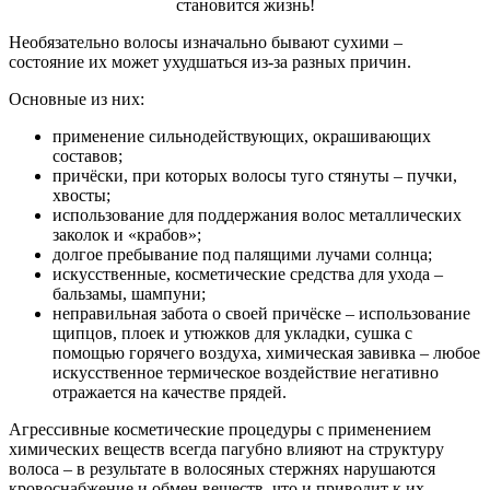
становится жизнь!
Необязательно волосы изначально бывают сухими –
состояние их может ухудшаться из-за разных причин.
Основные из них:
применение сильнодействующих, окрашивающих
составов;
причёски, при которых волосы туго стянуты – пучки,
хвосты;
использование для поддержания волос металлических
заколок и «крабов»;
долгое пребывание под палящими лучами солнца;
искусственные, косметические средства для ухода –
бальзамы, шампуни;
неправильная забота о своей причёске – использование
щипцов, плоек и утюжков для укладки, сушка с
помощью горячего воздуха, химическая завивка – любое
искусственное термическое воздействие негативно
отражается на качестве прядей.
Агрессивные косметические процедуры с применением
химических веществ всегда пагубно влияют на структуру
волоса – в результате в волосяных стержнях нарушаются
кровоснабжение и обмен веществ, что и приводит к их