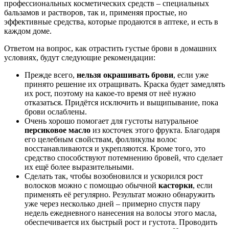
профессиональных косметических средств – специальных
бальзамов и растворов, так и, применяя простые, но
эффективные средства, которые продаются в аптеке, и есть в
каждом доме.
Ответом на вопрос, как отрастить густые брови в домашних
условиях, будут следующие рекомендации:
Прежде всего,
нельзя окрашивать брови
, если уже
принято решение их отращивать. Краска будет замедлять
их рост, поэтому на какое-то время от неё нужно
отказаться. Придётся исключить и выщипывание, пока
брови ослаблены.
Очень хорошо помогает для густоты натуральное
персиковое масло
из косточек этого фрукта. Благодаря
его целебным свойствам, фолликулы волос
восстанавливаются и укрепляются. Кроме того, это
средство способствуют потемнению бровей, что сделает
их ещё более выразительными.
Сделать так, чтобы возобновился и ускорился рост
волосков можно с помощью обычной
касторки
, если
применять её регулярно. Результат можно обнаружить
уже через несколько дней – примерно спустя пару
недель ежедневного нанесения на волосы этого масла,
обеспечивается их быстрый рост и густота. Проводить