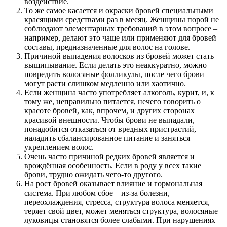
воздействие.
То же самое касается и окраски бровей специальными
красящими средствами раз в месяц. Женщины порой не
соблюдают элементарных требований в этом вопросе –
например, делают это чаще или применяют для бровей
составы, предназначенные для волос на голове.
Причиной выпадения волосков из бровей может стать
выщипывание. Если делать это неаккуратно, можно
повредить волосяные фолликулы, после чего брови
могут расти слишком медленно или хаотично.
Если женщина часто употребляет алкоголь, курит, и, к
тому же, неправильно питается, нечего говорить о
красоте бровей, как, впрочем, и других сторонах
красивой внешности. Чтобы брови не выпадали,
понадобится отказаться от вредных пристрастий,
наладить сбалансированное питание и заняться
укреплением волос.
Очень часто причиной редких бровей является и
врождённая особенность. Если в роду у всех такие
брови, трудно ожидать чего-то другого.
На рост бровей оказывает влияние и гормональная
система. При любом сбое – из-за болезни,
переохлаждения, стресса, структура волоса меняется,
теряет свой цвет, может меняться структура, волосяные
луковицы становятся более слабыми. При нарушениях