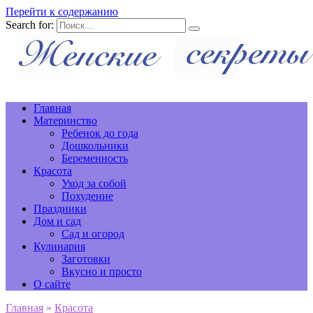
Перейти к содержанию
Search for:
Главная
Материнство
Ребенок до года
Дошкольники
Беременность
Красота
Уход за собой
Похудение
Праздники
Дом и сад
Сад и огород
Кулинария
Заготовки
Вкусно и просто
О сайте
Главная
»
Красота