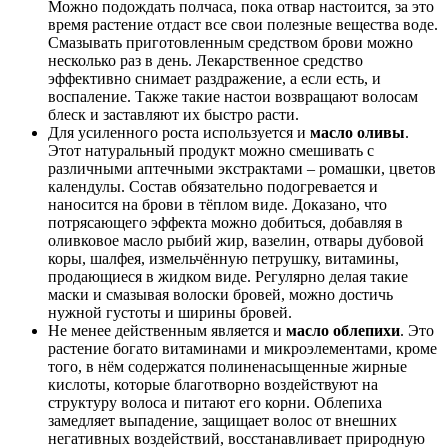
Можно подождать полчаса, пока отвар настоится, за это
время растение отдаст все свои полезные вещества воде.
Смазывать приготовленным средством брови можно
несколько раз в день. Лекарственное средство
эффективно снимает раздражение, а если есть, и
воспаление. Также такие настои возвращают волосам
блеск и заставляют их быстро расти.
Для усиленного роста используется и
масло оливы
.
Этот натуральный продукт можно смешивать с
различными аптечными экстрактами – ромашки, цветов
календулы. Состав обязательно подогревается и
наносится на брови в тёплом виде. Доказано, что
потрясающего эффекта можно добиться, добавляя в
оливковое масло рыбий жир, вазелин, отвары дубовой
коры, шалфея, измельчённую петрушку, витамины,
продающиеся в жидком виде. Регулярно делая такие
маски и смазывая волоски бровей, можно достичь
нужной густоты и ширины бровей.
Не менее действенным является и
масло облепихи
. Это
растение богато витаминами и микроэлементами, кроме
того, в нём содержатся полиненасыщенные жирные
кислоты, которые благотворно воздействуют на
структуру волоса и питают его корни. Облепиха
замедляет выпадение, защищает волос от внешних
негативных воздействий, восстанавливает природную