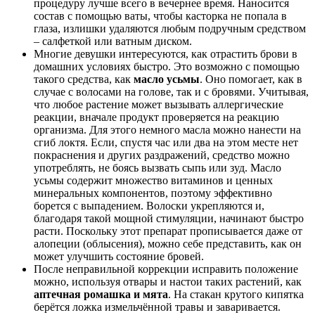
процедуру лучше всего в вечернее время. Наносится
состав с помощью ваты, чтобы касторка не попала в
глаза, излишки удаляются любым подручным средством
– салфеткой или ватным диском.
Многие девушки интересуются, как отрастить брови в
домашних условиях быстро. Это возможно с помощью
такого средства, как
масло усьмы
. Оно помогает, как в
случае с волосами на голове, так и с бровями. Учитывая,
что любое растение может вызывать аллергические
реакции, вначале продукт проверяется на реакцию
организма. Для этого немного масла можно нанести на
сгиб локтя. Если, спустя час или два на этом месте нет
покраснения и других раздражений, средство можно
употреблять, не боясь вызвать сыпь или зуд. Масло
усьмы содержит множество витаминов и ценных
минеральных компонентов, поэтому эффективно
борется с выпадением. Волоски укрепляются и,
благодаря такой мощной стимуляции, начинают быстро
расти. Поскольку этот препарат прописывается даже от
алопеции (облысения), можно себе представить, как он
может улучшить состояние бровей.
После неправильной коррекции исправить положение
можно, используя отвары и настои таких растений, как
аптечная ромашка и мята
. На стакан крутого кипятка
берётся ложка измельчённой травы и заваривается.