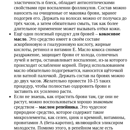
эластичность и блеск, обладает антисептическими
свойствами при воспалении фолликулов. Состав можно
наносить на очищенные от макияжа брови, заранее
подогрев его. Держать на волосах можно от получаса до
трёх часов, а затем обязательно смыть, так как более
длительное применение может вызывать отёки кожи.
Ещё один полезный продукт для бровей –
кокосовое
масло
. Это средство имеет в своём составе
аскорбиновую и гиалуроновую кислоту, жирные
кислоты, ретинол и витамин Е. Масло кокоса снимает
раздражение, защищает брови от холода, солнечных
лучей и ветра, останавливает воспаление, из-за которого
происходит ослабление корней. Перед использованием
масло обязательно подогревается, наносится щёточкой
или ватной палочкой. Держать состав на бровях можно
до двух часов. Желательно провести 10-15 таких
процедур, чтобы полностью оздоровить брови и
заставить их усиленно расти.
Если не знаешь, как отрастить брови там, где они не
растут, можно воспользоваться хорошо знакомым
средством –
маслом репейника
. Это чудесное
природное средство, которое содержит такие
микроэлементы, как селен, цинк и кремний, витамины,
провитамин А (бета-каротин), являющийся эликсиром
молодости. Помимо этого, в репейном масле есть