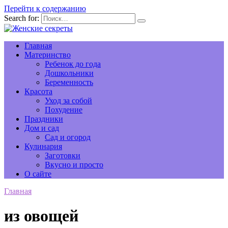
Перейти к содержанию
Search for:
Главная
Материнство
Ребенок до года
Дошкольники
Беременность
Красота
Уход за собой
Похудение
Праздники
Дом и сад
Сад и огород
Кулинария
Заготовки
Вкусно и просто
О сайте
Главная
из овощей