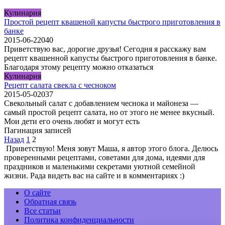
Кулинария
Простой рецепт квашеной капусты быстрого приготовления в
банке
2015-06-22
0
40
Приветствую вас, дорогие друзья! Сегодня я расскажу вам
рецепт квашенной капусты быстрого приготовления в банке.
Благодаря этому рецепту можно отказаться
Кулинария
Рецепт салата свекла с чесноком
2015-05-02
0
37
Свекольный салат с добавлением чеснока и майонеза —
самый простой рецепт салата, но от этого не менее вкусный.
Мои дети его очень любят и могут есть
Пагинация записей
Назад
1
2
Приветствую! Меня зовут Маша, я автор этого блога. Делюсь
проверенными рецептами, советами для дома, идеями для
праздников и маленькими секретами уютной семейной
жизни. Рада видеть вас на сайте и в комментариях :)
О сайте
Обратная связь
Все статьи
Политика конфиденциальности