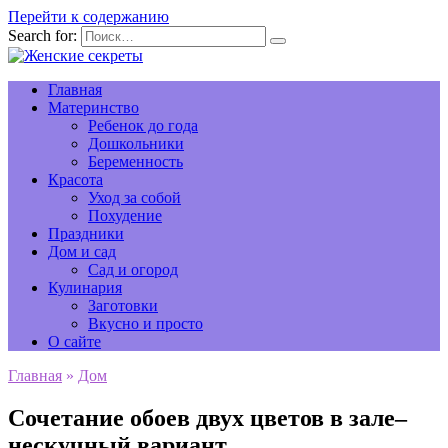
Перейти к содержанию
Search for:
Главная
Материнство
Ребенок до года
Дошкольники
Беременность
Красота
Уход за собой
Похудение
Праздники
Дом и сад
Сад и огород
Кулинария
Заготовки
Вкусно и просто
О сайте
Главная
»
Дом
Сочетание обоев двух цветов в зале–
нескучный вариант