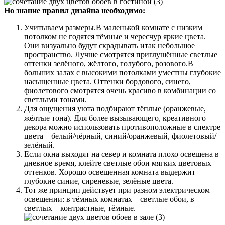
Но знание правил дизайна необходимо:
Учитываем размеры.В маленькой комнате с низким
потолком не годятся тёмные и чересчур яркие цвета.
Они визуально будут скрадывать итак небольшое
пространство. Лучше смотрятся приглушённые светлые
оттенки зелёного, жёлтого, голубого, розового.В
больших залах с высокими потолками уместны глубокие
насыщенные цвета. Оттенки бордового, синего,
фиолетового смотрятся очень красиво в комбинации со
светлыми тонами.
Для ощущения уюта подбирают тёплые (оранжевые,
жёлтые тона). Для более вызывающего, креативного
декора можно использовать противоположные в спектре
цвета – белый/чёрный, синий/оранжевый, фиолетовый/
зелёный.
Если окна выходят на север и комната плохо освещена в
дневное время, клейте светлые обои мягких цветовых
оттенков. Хорошо освещенная комната выдержит
глубокие синие, сиреневые, зелёные цвета.
Тот же принцип действует при разном электрическом
освещении: в тёмных комнатах – светлые обои, в
светлых – контрастные, тёмные.