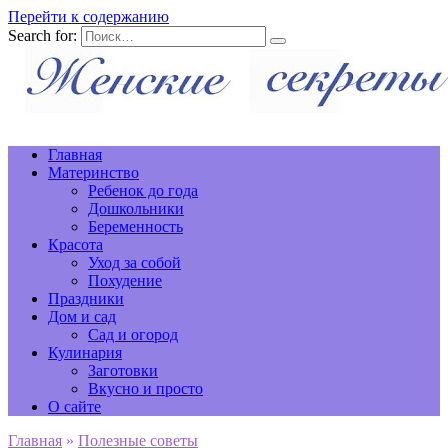
Перейти к содержанию
Search for:
Главная
Материнство
Ребенок до года
Дошкольники
Беременность
Красота
Уход за собой
Похудение
Праздники
Дом и сад
Сад и огород
Кулинария
Заготовки
Вкусно и просто
О сайте
Главная
»
Полезные советы