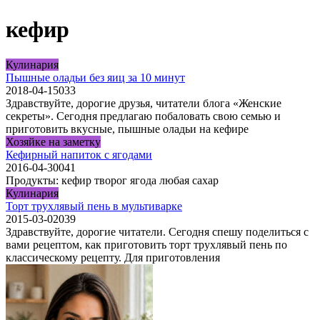
кефир
Кулинария
Пышные оладьи без яиц за 10 минут
2018-04-15
0
33
Здравствуйте, дорогие друзья, читатели блога «Женские
секреты». Сегодня предлагаю побаловать свою семью и
приготовить вкусные, пышные оладьи на кефире
Хозяйке на заметку
Кефирный напиток с ягодами
2016-04-30
0
41
Продукты: кефир творог ягода любая сахар
Кулинария
Торт трухлявый пень в мультиварке
2015-03-02
0
39
Здравствуйте, дорогие читатели. Сегодня спешу поделиться с
вами рецептом, как приготовить торт трухлявый пень по
классическому рецепту. Для приготовления