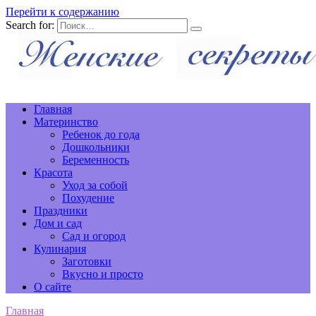
Перейти к содержанию
Search for:
Главная
Материнство
Ребенок до года
Дошкольники
Беременность
Красота
Уход за собой
Похудение
Праздники
Дом и сад
Сад и огород
Кулинария
Заготовки
Вкусно и просто
О сайте
Главная