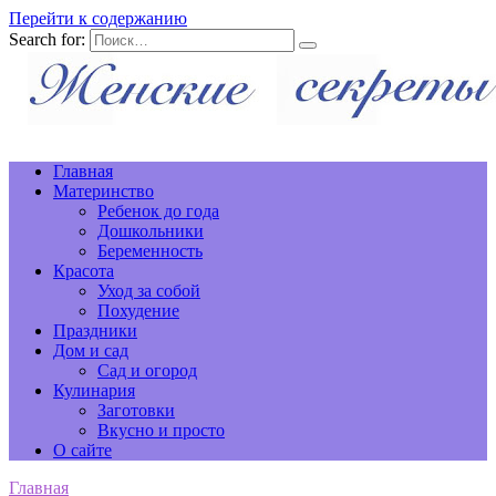
Перейти к содержанию
Search for:
Главная
Материнство
Ребенок до года
Дошкольники
Беременность
Красота
Уход за собой
Похудение
Праздники
Дом и сад
Сад и огород
Кулинария
Заготовки
Вкусно и просто
О сайте
Главная