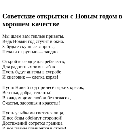
Советские открытки с Новым годом в
хорошем качестве
Мы шлем вам теплые приветы,
Ведь Новый год стучит в окно.
Забудьте скучные запреты,
Печали с грустью — заодно.
Откройте сердце для ребячеств,
Для радостных зимы забав.
Пусть будут ангелы в сугробе
И снеговик — слегка коряв!
Пусть Новый год принесёт ярких красок,
Везенья, добра, теплоты!
В каждом доме любви без огласок,
Счастья, здоровья и красоты!
Пусть улыбками светятся лица,
И все беды обойдут стороной!
Достижений сотрется граница,
И все планы помирятся в строй!