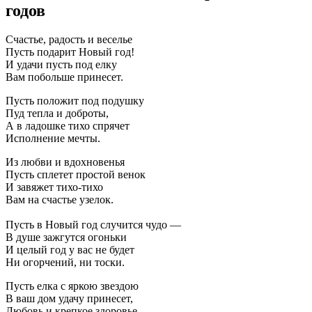
годов
Счастье, радость и веселье
Пусть подарит Новый год!
И удачи пусть под елку
Вам побольше принесет.
Пусть положит под подушку
Пуд тепла и доброты,
А в ладошке тихо спрячет
Исполнение мечты.
Из любви и вдохновенья
Пусть сплетет простой венок
И завяжет тихо-тихо
Вам на счастье узелок.
Пусть в Новый год случится чудо —
В душе зажгутся огоньки
И целый год у вас не будет
Ни огорчений, ни тоски.
Пусть елка с яркою звездою
В ваш дом удачу принесет,
Любовь и крепкое здоровье.