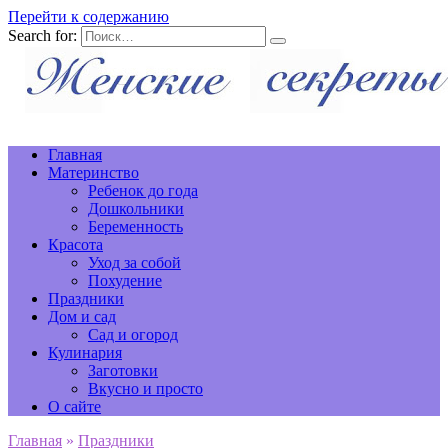
Перейти к содержанию
Search for:
Главная
Материнство
Ребенок до года
Дошкольники
Беременность
Красота
Уход за собой
Похудение
Праздники
Дом и сад
Сад и огород
Кулинария
Заготовки
Вкусно и просто
О сайте
Главная
»
Праздники