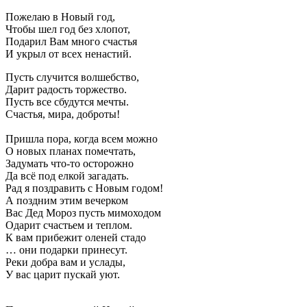
Пожелаю в Новый год,
Чтобы шел год без хлопот,
Подарил Вам много счастья
И укрыл от всех ненастий.
Пусть случится волшебство,
Дарит радость торжество.
Пусть все сбудутся мечты.
Счастья, мира, доброты!
Пришла пора, когда всем можно
О новых планах помечтать,
Задумать что-то осторожно
Да всё под елкой загадать.
Рад я поздравить с Новым годом!
А поздним этим вечерком
Вас Дед Мороз пусть мимоходом
Одарит счастьем и теплом.
К вам прибежит оленей стадо
… они подарки принесут.
Реки добра вам и услады,
У вас царит пускай уют.