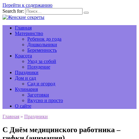
Перейти к содержанию
Search for:
Главная
Материнство
Ребенок до года
Дошкольники
Беременность
Красота
Уход за собой
Похудение
Праздники
Дом и сад
Сад и огород
Кулинария
Заготовки
Вкусно и просто
О сайте
Главная
»
Праздники
С Днём медицинского работника –
гифки (анимация)