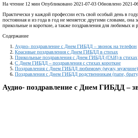
На чтение
12 мин
Опубликовано
2021-07-03
Обновлено
2021-0
Практически у каждой профессии есть свой особый день в году
постоянная и из года в год не меняется: другими словами, он
прикольные и короткие, а также поздравления для любимых и 
Содержание
Аудио- поздравление с Днем ГИБДД – звонок на телефон
Красивые поздравления с Днем ГИБДД в стихах
Прикольные поздравления с Днем ГИБДД (ГАИ) в стихах
С Днем ГИБДД – поздравления с стихах короткие
Поздравления с Днем ГИБДД любимому (мужу, мужчине)
Поздравления с Днем ГИБДД родственникам (папе, брату
Аудио- поздравление с Днем ГИБДД – з