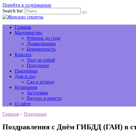
Перейти к содержанию
Search for:
Главная
Материнство
Ребенок до года
Дошкольники
Беременность
Красота
Уход за собой
Похудение
Праздники
Дом и сад
Сад и огород
Кулинария
Заготовки
Вкусно и просто
О сайте
Главная
»
Праздники
Поздравления с Днём ГИБДД (ГАИ) в с