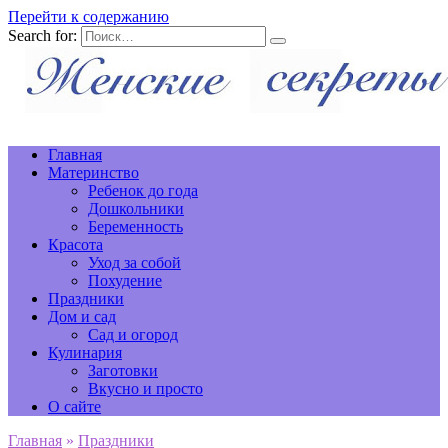
Перейти к содержанию
Search for:
Главная
Материнство
Ребенок до года
Дошкольники
Беременность
Красота
Уход за собой
Похудение
Праздники
Дом и сад
Сад и огород
Кулинария
Заготовки
Вкусно и просто
О сайте
Главная
»
Праздники