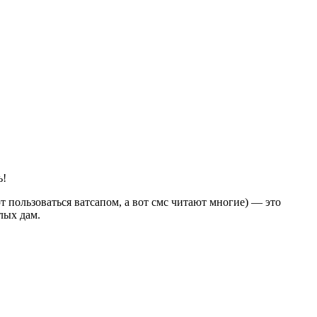
ь!
т пользоваться ватсапом, а вот смс читают многие) — это
лых дам.