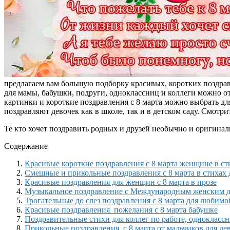
предлагаем вам большую подборку красивых, коротких поздравл
для мамы, бабушки, подруги, одноклассниц и коллеги можно о
картинки и короткие поздравления с 8 марта можно выбрать для
поздравляют девочек как в школе, так и в детском саду. Смот
Те кто хочет поздравить родных и друзей необычно и оригина
Содержание
Красивые короткие поздравления с 8 марта женщине в ст
Смешные и прикольные поздравления с 8 марта в стихах 
Красивые поздравления для женщин с 8 марта в прозе
Музыкальное поздравление с Международным женским 
Трогательные до слез поздравления с 8 марта для любим
Красивые поздравления пожелания с 8 марта бабушке
Поздравительные стихи для коллег по работе, однокласс
Прикольные поздравления с 8 марта от мальчиков для де