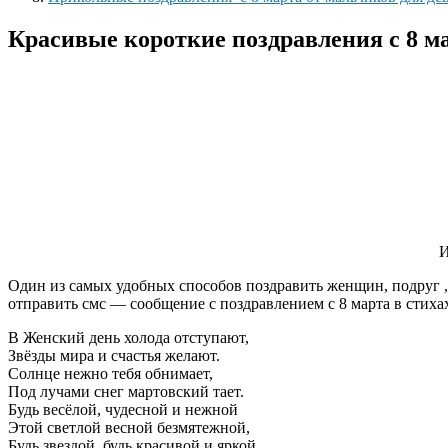
Красивые короткие поздравления с 8 м
И
Один из самых удобных способов поздравить женщин, подруг ,м
отправить смс — сообщение с поздравлением с 8 марта в стих
В Женский день холода отступают,
Звёзды мира и счастья желают.
Солнце нежно тебя обнимает,
Под лучами снег мартовский тает.
Будь весёлой, чудесной и нежной
Этой светлой весной безмятежной,
Будь звездой, будь красивой и яркой,