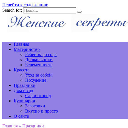
Перейти к содержанию
Search for:
Главная
Материнство
Ребенок до года
Дошкольники
Беременность
Красота
Уход за собой
Похудение
Праздники
Дом и сад
Сад и огород
Кулинария
Заготовки
Вкусно и просто
О сайте
Главная
»
Праздники