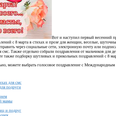
Вот и наступил первый весенний 
ений с 8 марта в стихах и прозе для женщин, веселые, шуточны
тправить через социальные сети, электронную почту или подпис
 смс. Также отдельно собрали поздравления от мальчиков для де
рите также подборку шутливых и прикольных поздравлений с 8 ма
льно, можете выбрать голосовое поздравление с Международным 
ихах для смс
для подруги
днем
ой мамы
ниц и подруг
вочек