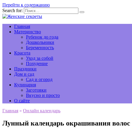
Перейти к содержанию
Search for:
Главная
Материнство
Ребенок до года
Дошкольники
Беременность
Красота
Уход за собой
Похудение
Праздники
Дом и сад
Сад и огород
Кулинария
Заготовки
Вкусно и просто
О сайте
Главная
»
Онлайн календарь
Лунный календарь окрашивания волос 