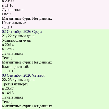
в
20:00
в
11:10
Луна в знаке
Овен
Магнитные бури:
Нет данных
Нейтральный:
-
±
±
+
02 Сентября 2026
Среда
21, 22
лунный день
Убывающая луна
в
20:14
в
12:43
Луна в знаке
Телец
Магнитные бури:
Нет данных
Благоприятный:
+
+
±
+
03 Сентября 2026
Четверг
22, 23
лунный день
Третья четверть
в
20:37
в
14:18
Луна в знаке
Телец
Магнитные бури:
Нет данных