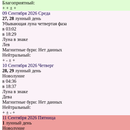
Благоприятный:
+
+
±
+
09 Сентября 2026
Среда
27, 28
лунный день
Убывающая луна четвертая фаза
в
03:02
в
18:29
Луна в знаке
Лев
Магнитные бури:
Нет данных
Нейтральный:
+
-
±
+
10 Сентября 2026
Четверг
28, 29
лунный день
Новолуние
в
04:36
в
18:37
Луна в знаке
Дева
Магнитные бури:
Нет данных
Нейтральный:
+
±
-
+
11 Сентября 2026
Пятница
1
лунный день
Новолуние