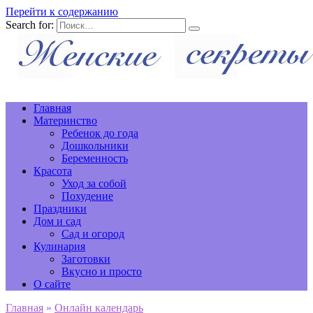
Перейти к содержанию
Search for:
Главная
Материнство
Ребенок до года
Дошкольники
Беременность
Красота
Уход за собой
Похудение
Праздники
Дом и сад
Сад и огород
Кулинария
Заготовки
Вкусно и просто
О сайте
Главная
»
Онлайн календарь