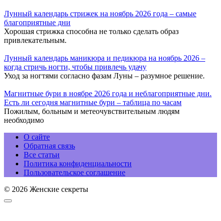
Лунный календарь стрижек на ноябрь 2026 года – самые
благоприятные дни
Хорошая стрижка способна не только сделать образ
привлекательным.
Лунный календарь маникюра и педикюра на ноябрь 2026 –
когда стричь ногти, чтобы привлечь удачу
Уход за ногтями согласно фазам Луны – разумное решение.
Магнитные бури в ноябре 2026 года и неблагоприятные дни.
Есть ли сегодня магнитные бури – таблица по часам
Пожилым, больным и метеочувствительным людям
необходимо
О сайте
Обратная связь
Все статьи
Политика конфиденциальности
Пользовательское соглашение
© 2026 Женские секреты