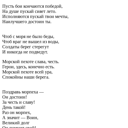
Пусть бои кончаются победой,
На душе пускай сияет лето.
Исполняются пускай твои мечты,
Наилучшего достоин ты.
Чтоб с моря не было беды,
Чтоб враг не вышел из воды,
Солдаты берег стерегут
И никогда не подведут.
Морской пехоте слава, честь.
Герои, здесь, конечно есть.
Морской пехоте всей ура,
Спокойны наши берега.
Поздравь морпеха —
Он достоин!
За честь и славу!
День такой!
Раз он морпех,
А значит — Воин,
Великий долг
Он помнит свой!