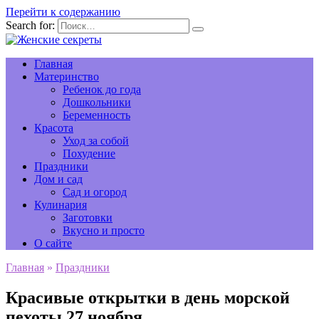
Перейти к содержанию
Search for:
Главная
Материнство
Ребенок до года
Дошкольники
Беременность
Красота
Уход за собой
Похудение
Праздники
Дом и сад
Сад и огород
Кулинария
Заготовки
Вкусно и просто
О сайте
Главная
»
Праздники
Красивые открытки в день морской
пехоты 27 ноября