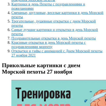
Картинки в день Пехоты с поздравлениями и
пожеланиями
Смешные, шутливые, веселые картинки в день Морской
пехоты
Трогательные, душевные открытки с днем Морской
пехоты
Самые лучшие картинки и открытки в день Морской
пехоты
Поздравительные открытки в день Морской пехоты
Красивые открытки в день Морской пехоты с
поздравлениями морпеху
Открытки и гифы с анимацией с Днем Морской пехоты
27 ноября 2021
Прикольные картинки с днем
Морской пехоты 27 ноября