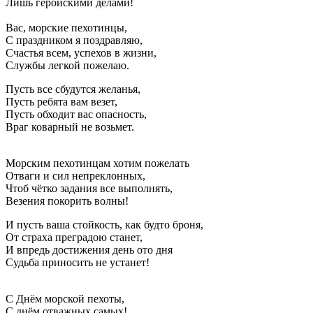
Лишь геройскими делами!
Вас, морские пехотинцы,
С праздником я поздравляю,
Счастья всем, успехов в жизни,
Службы легкой пожелаю.
Пусть все сбудутся желанья,
Пусть ребята вам везет,
Пусть обходит вас опасность,
Враг коварный не возьмет.
Морским пехотинцам хотим пожелать
Отваги и сил непреклонных,
Чтоб чётко задания все выполнять,
Везения покорить волны!
И пусть ваша стойкость, как будто броня,
От страха преградою станет,
И впредь достижения день ото дня
Судьба приносить не устанет!
С Днём морской пехоты,
С днём отважных самых!