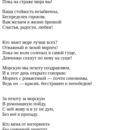
Пока на страже мира вы!
Ваша стойкость незабвенна,
Беспределен героизм.
Вам желаем в жизни бренной
Счастья, радости, любви!
Кто знает море лучше всех?
Отважный и лихой морпех!
Пока он волн соленых в самой гуще,
Девчонки сохнут по нему на суше!
Морскую мы пехоту поздравляем,
И в этот день открыто говорим:
Морпех с романтикой — почти синонимы,
Ведь он — красив, бесстрашен и непобедим!
За пехоту за морскую
В рукопашную пойду,
С ней живу и в ус не дую,
Без неё я пропаду.
Кто меня от интервента
Без сомнений защитит,