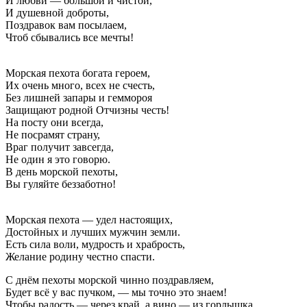
И любви — большой и чистой,
И душевной доброты,
Поздравок вам посылаем,
Чтоб сбывались все мечты!
Морская пехота богата героем,
Их очень много, всех не счесть,
Без лишней запары и геммороя
Защищают родной Отчизны честь!
На посту они всегда,
Не посрамят страну,
Враг получит завсегда,
Не один я это говорю.
В день морской пехоты,
Вы гуляйте беззаботно!
Морская пехота — удел настоящих,
Достойных и лучших мужчин земли.
Есть сила воли, мудрость и храбрость,
Желание родину честно спасти.
С днём пехоты морской чинно поздравляем,
Будет всё у вас пучком, — мы точно это знаем!
Чтобы радость — через край, а вино — из горлышка,