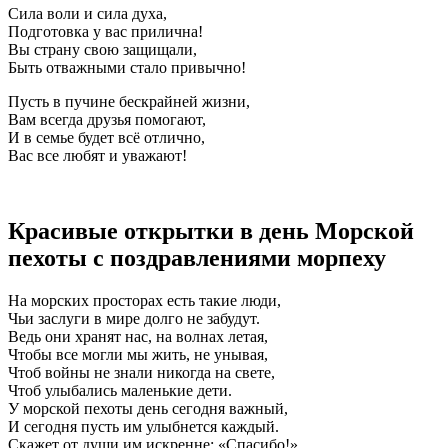
Сила воли и сила духа,
Подготовка у вас прилична!
Вы страну свою защищали,
Быть отважными стало привычно!
Пусть в пучине бескрайней жизни,
Вам всегда друзья помогают,
И в семье будет всё отлично,
Вас все любят и уважают!
Красивые открытки в день Морской
пехоты с поздравлениями морпеху
На морских просторах есть такие люди,
Чьи заслуги в мире долго не забудут.
Ведь они хранят нас, на волнах летая,
Чтобы все могли мы жить, не унывая,
Чтоб войны не знали никогда на свете,
Чтоб улыбались маленькие дети.
У морской пехоты день сегодня важный,
И сегодня пусть им улыбнется каждый.
Скажет от души им искренне: «Спасибо!»,