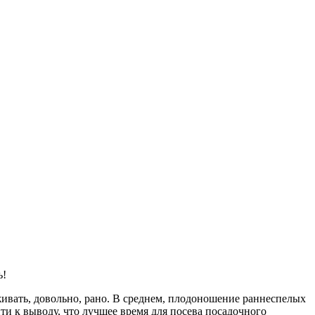
ь!
живать, довольно, рано. В среднем, плодоношение раннеспелых
йти к выводу, что лучшее время для посева посадочного