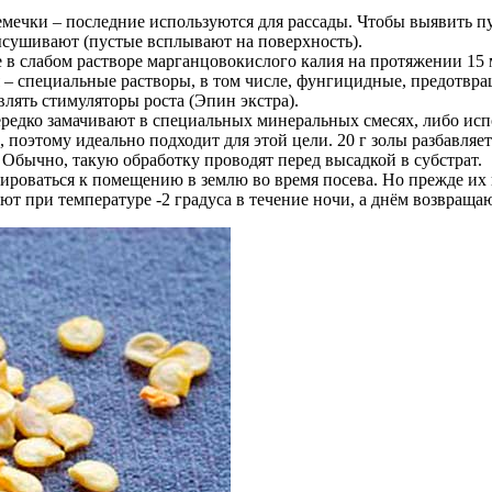
ечки – последние используются для рассады. Чтобы выявить пус
высушивают (пустые всплывают на поверхность).
 в слабом растворе марганцовокислого калия на протяжении 15 
я – специальные растворы, в том числе, фунгицидные, предотв
лять стимуляторы роста (Эпин экстра).
редко замачивают в специальных минеральных смесях, либо исп
оэтому идеально подходит для этой цели. 20 г золы разбавляетс
 Обычно, такую обработку проводят перед высадкой в субстрат.
тироваться к помещению в землю во время посева. Но прежде их 
 при температуре -2 градуса в течение ночи, а днём возвращаю