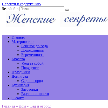
Перейти к содержанию
Search for:
Главная
Материнство
Ребенок до года
Дошкольники
Беременность
Красота
Уход за собой
Похудение
Праздники
Дом и сад
Сад и огород
Кулинария
Заготовки
Вкусно и просто
О сайте
Главная
»
Дом
»
Сад и огород