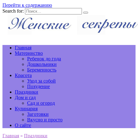
Перейти к содержанию
Search for:
Главная
Материнство
Ребенок до года
Дошкольники
Беременность
Красота
Уход за собой
Похудение
Праздники
Дом и сад
Сад и огород
Кулинария
Заготовки
Вкусно и просто
О сайте
Главная
»
Праздники