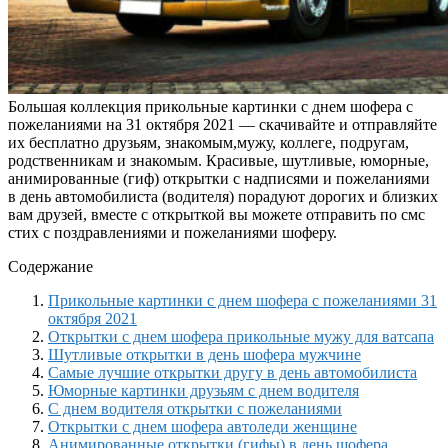
Большая коллекция прикольные картинки с днем шофера с
пожеланиями на 31 октября 2021 — скачивайте и отправляйте
их бесплатно друзьям, знакомым,мужу, коллеге, подругам,
родственникам и знакомым. Красивые, шутливые, юморные,
анимированные (гиф) открытки с надписями и пожеланиями
в день автомобилиста (водителя) порадуют дорогих и близких
вам друзей, вместе с открыткой вы можете отправить по смс
стих с поздравлениями и пожеланиями шоферу.
Содержание
Прикольные картинки с днем шофера с пожеланиями 31
октября 2021
Открытки с днем шофера прикольные мужу для ватсапа
Шутливые открытки в день шофера мужчине
Самые лучшие открытки другу в день автомобилиста
Юморные картинки друзьям с днем водителя
С днем водителя открытки с пожеланиями
Открытки с днем шофера автоледи женщине
Анимированные открытки (гифы) в день шофера