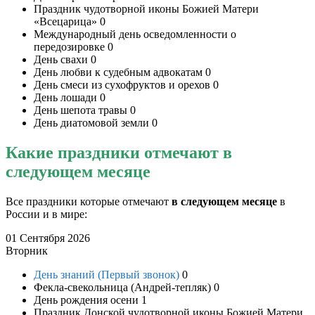
Праздник чудотворной иконы Божией Матери
«Всецарица»
0
Международный день осведомленности о
передозировке
0
День cвахи
0
День любви к судебным адвокатам
0
День смеси из сухофруктов и орехов
0
День лошади
0
День шепота травы
0
День диатомовой земли
0
Какие праздники отмечают в
следующем месяце
Все праздники которые отмечают
в следующем месяце
в
России и в мире:
01 Сентября 2026
Вторник
День знаний (Первый звонок)
0
Фекла-свекольница (Андрей-тепляк)
0
День рождения осени
1
Праздник Донской чудотворной иконы Божией Матери