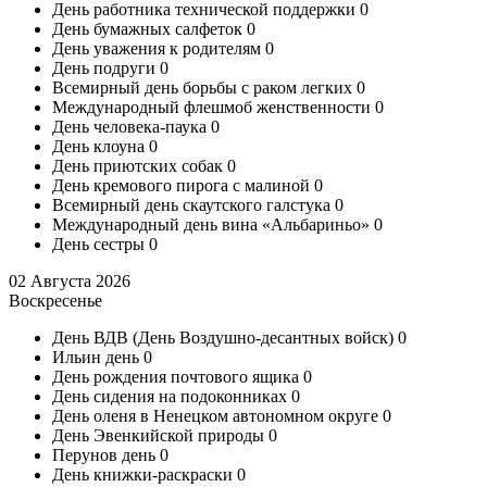
День работника технической поддержки
0
День бумажных салфеток
0
День уважения к родителям
0
День подруги
0
Всемирный день борьбы с раком легких
0
Международный флешмоб женственности
0
День человека-паука
0
День клоуна
0
День приютских собак
0
День кремового пирога с малиной
0
Всемирный день скаутского галстука
0
Международный день вина «Альбариньо»
0
День сестры
0
02 Августа 2026
Воскресенье
День ВДВ (День Воздушно-десантных войск)
0
Ильин день
0
День рождения почтового ящика
0
День сидения на подоконниках
0
День оленя в Ненецком автономном округе
0
День Эвенкийской природы
0
Перунов день
0
День книжки-раскраски
0