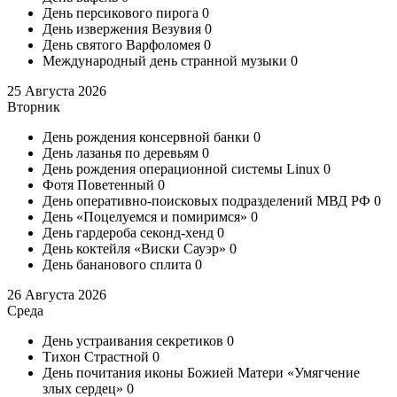
День персикового пирога
0
День извержения Везувия
0
День святого Варфоломея
0
Международный день странной музыки
0
25 Августа 2026
Вторник
День рождения консервной банки
0
День лазанья по деревьям
0
День рождения операционной системы Linux
0
Фотя Поветенный
0
День оперативно-поисковых подразделений МВД РФ
0
День «Поцелуемся и помиримся»
0
День гардероба секонд-хенд
0
День коктейля «Виски Сауэр»
0
День бананового сплита
0
26 Августа 2026
Среда
День устраивания секретиков
0
Тихон Страстной
0
День почитания иконы Божией Матери «Умягчение
злых сердец»
0