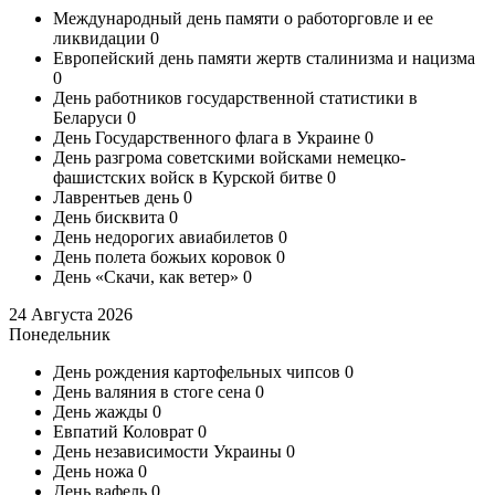
Международный день памяти о работорговле и ее
ликвидации
0
Европейский день памяти жертв сталинизма и нацизма
0
День работников государственной статистики в
Беларуси
0
День Государственного флага в Украине
0
День разгрома советскими войсками немецко-
фашистских войск в Курской битве
0
Лаврентьев день
0
День бисквита
0
День недорогих авиабилетов
0
День полета божьих коровок
0
День «Скачи, как ветер»
0
24 Августа 2026
Понедельник
День рождения картофельных чипсов
0
День валяния в стоге сена
0
День жажды
0
Евпатий Коловрат
0
День независимости Украины
0
День ножа
0
День вафель
0