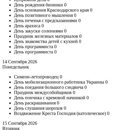
День рождения бионики
0
День основания Краснодарского края
0
День позитивного мышления
0
День печенья с предсказаниями
0
День арахиса
0
День закуски солениями
0
Праздник железных материалов
0
День знакомства детей с кухней
0
День программиста
0
День программиста
0
14 Сентября 2026
Понедельник
Симеон-летопроводец
0
День мобилизационного работника Украины
0
День поедания большого сэндвича
0
Праздник междусобойщиков
0
День пончика с кремовой начинкой
0
День раскрашивания
0
День слушания шорохов
0
Воздвижение Креста Господня (католическое)
0
15 Сентября 2026
Вторник