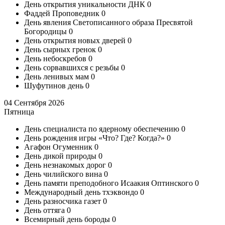
День открытия уникальности ДНК
0
Фаддей Проповедник
0
День явления Светописанного образа Пресвятой
Богородицы
0
День открытия новых дверей
0
День сырных гренок
0
День небоскребов
0
День сорвавшихся с резьбы
0
День ленивых мам
0
Шуфутинов день
0
04 Сентября 2026
Пятница
День специалиста по ядерному обеспечению
0
День рождения игры «Что? Где? Когда?»
0
Агафон Огуменник
0
День дикой природы
0
День незнакомых дорог
0
День чилийского вина
0
День памяти преподобного Исаакия Оптинского
0
Международный день тхэквондо
0
День разносчика газет
0
День оттяга
0
Всемирный день бороды
0