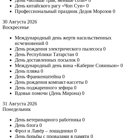
День «Больше трав, меньше соли»
0
День китайского рагу «Чоп Суи»
0
Профессиональный праздник Дедов Морозов
0
30 Августа 2026
Воскресенье
Международный день жертв насильственных
исчезновений
0
День рождения электрического пылесоса
0
День Республики Татарстан
0
День доставленных посылок
0
Международный день вина «Каберне Совиньон»
0
День пляжа
0
День Франкенштейна
0
День рождения компакт-кассеты
0
День поджаренного зефира
0
Вдовьи помочи (День Мирона)
0
31 Августа 2026
Понедельник
День ветеринарного работника
0
День блога
0
Фрол и Лавёр – лошадники
0
День борьбы с провалами в памяти
0