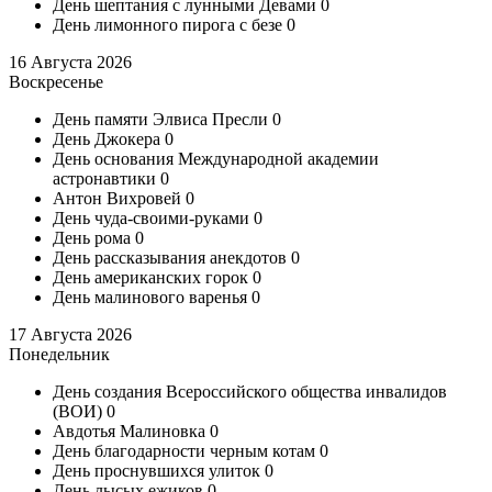
День шептания с лунными Девами
0
День лимонного пирога с безе
0
16 Августа 2026
Воскресенье
День памяти Элвиса Пресли
0
День Джокера
0
День основания Международной академии
астронавтики
0
Антон Вихровей
0
День чуда-своими-руками
0
День рома
0
День рассказывания анекдотов
0
День американских горок
0
День малинового варенья
0
17 Августа 2026
Понедельник
День создания Всероссийского общества инвалидов
(ВОИ)
0
Авдотья Малиновка
0
День благодарности черным котам
0
День проснувшихся улиток
0
День лысых ежиков
0