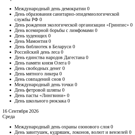
Международный день демократии
0
День образования санитарно-эпидемиологической
службы РФ
0
День рождения экологической организации «Гринпис»
0
День всемирной борьбы с лимфомами
0
День худеющих
0
День Мамонтия
0
День библиотек в Беларуси
0
Российский день леса
0
День единства народов Дагестана
0
День памяти князя Олега
0
День свободных денег
0
День мятного ликера
0
День совпадений снов
0
Международный день точки
0
День фетровой шляпы
0
День пасты «Лингвини»
0
День школьного рюкзака
0
16 Сентября 2026
Среда
Международный день охраны озонового слоя
0
День завитушек, кудряшек, локонов, волют и вензелей
0