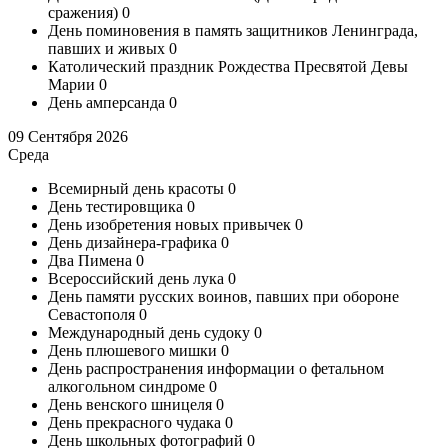
сражения)
0
День поминовения в память защитников Ленинграда,
павших и живых
0
Католический праздник Рождества Пресвятой Девы
Марии
0
День амперсанда
0
09 Сентября 2026
Среда
Всемирный день красоты
0
День тестировщика
0
День изобретения новых привычек
0
День дизайнера-графика
0
Два Пимена
0
Всероссийский день лука
0
День памяти русских воинов, павших при обороне
Севастополя
0
Международный день судоку
0
День плюшевого мишки
0
День распространения информации о фетальном
алкогольном синдроме
0
День венского шницеля
0
День прекрасного чудака
0
День школьных фотографий
0