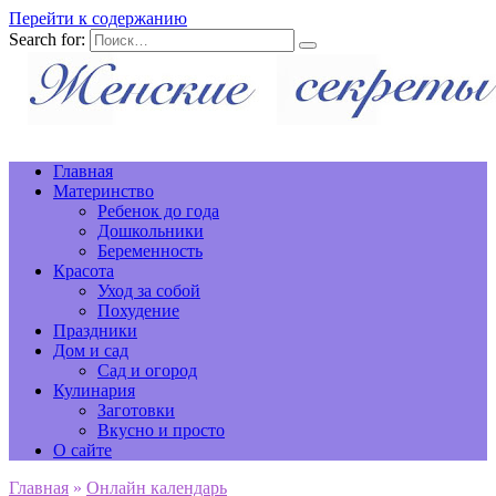
Перейти к содержанию
Search for:
Главная
Материнство
Ребенок до года
Дошкольники
Беременность
Красота
Уход за собой
Похудение
Праздники
Дом и сад
Сад и огород
Кулинария
Заготовки
Вкусно и просто
О сайте
Главная
»
Онлайн календарь