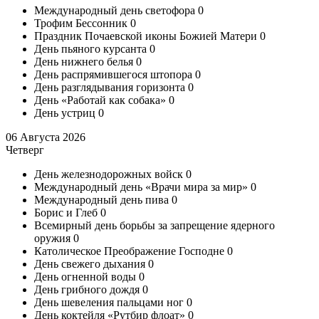
Международный день светофора
0
Трофим Бессонник
0
Праздник Почаевской иконы Божией Матери
0
День пьяного курсанта
0
День нижнего белья
0
День распрямившегося штопора
0
День разглядывания горизонта
0
День «Работай как собака»
0
День устриц
0
06 Августа 2026
Четверг
День железнодорожных войск
0
Международный день «Врачи мира за мир»
0
Международный день пива
0
Борис и Глеб
0
Всемирный день борьбы за запрещение ядерного
оружия
0
Католическое Преображение Господне
0
День свежего дыхания
0
День огненной воды
0
День грибного дождя
0
День шевеления пальцами ног
0
День коктейля «Рутбир флоат»
0