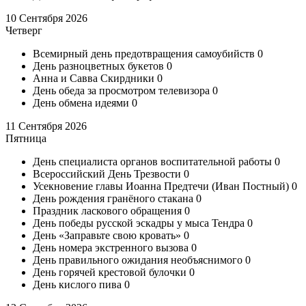
10 Сентября 2026
Четверг
Всемирный день предотвращения самоубийств
0
День разноцветных букетов
0
Анна и Савва Скирдники
0
День обеда за просмотром телевизора
0
День обмена идеями
0
11 Сентября 2026
Пятница
День специалиста органов воспитательной работы
0
Всероссийский День Трезвости
0
Усекновение главы Иоанна Предтечи (Иван Постный)
0
День рождения гранёного стакана
0
Праздник ласкового обращения
0
День победы русской эскадры у мыса Тендра
0
День «Заправьте свою кровать»
0
День номера экстренного вызова
0
День правильного ожидания необъяснимого
0
День горячей крестовой булочки
0
День кислого пива
0