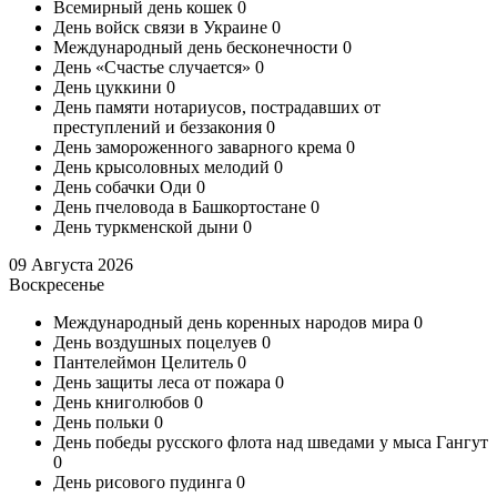
Всемирный день кошек
0
День войск связи в Украине
0
Международный день бесконечности
0
День «Счастье случается»
0
День цуккини
0
День памяти нотариусов, пострадавших от
преступлений и беззакония
0
День замороженного заварного крема
0
День крысоловных мелодий
0
День собачки Оди
0
День пчеловода в Башкортостане
0
День туркменской дыни
0
09 Августа 2026
Воскресенье
Международный день коренных народов мира
0
День воздушных поцелуев
0
Пантелеймон Целитель
0
День защиты леса от пожара
0
День книголюбов
0
День польки
0
День победы русского флота над шведами у мыса Гангут
0
День рисового пудинга
0