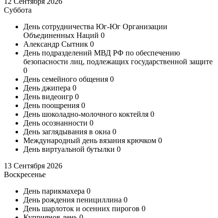
12 Сентября 2026
Суббота
День сотрудничества Юг-Юг Организации
Объединенных Наций
0
Александр Сытник
0
День подразделений МВД РФ по обеспечению
безопасности лиц, подлежащих государственной защите
0
День семейного общения
0
День джипера
0
День видеоигр
0
День поощрения
0
День шоколадно-молочного коктейля
0
День осознанности
0
День заглядывания в окна
0
Международный день вязания крючком
0
День виртуальной бутылки
0
13 Сентября 2026
Воскресенье
День парикмахера
0
День рождения пенициллина
0
День шарлоток и осенних пирогов
0
Куприянов день
0