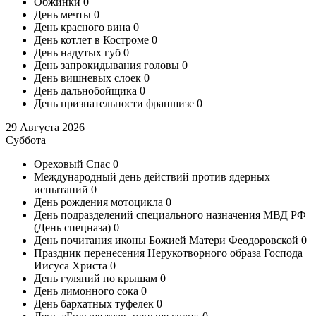
Обжинки
0
День мечты
0
День красного вина
0
День котлет в Костроме
0
День надутых губ
0
День запрокидывания головы
0
День вишневых слоек
0
День дальнобойщика
0
День признательности франшизе
0
29 Августа 2026
Суббота
Ореховый Спас
0
Международный день действий против ядерных
испытаний
0
День рождения мотоцикла
0
День подразделений специального назначения МВД РФ
(День спецназа)
0
День почитания иконы Божией Матери Феодоровской
0
Праздник перенесения Нерукотворного образа Господа
Иисуса Христа
0
День гуляний по крышам
0
День лимонного сока
0
День бархатных туфелек
0