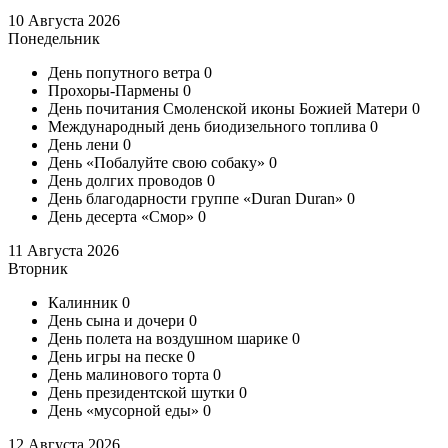
10 Августа 2026
Понедельник
День попутного ветра
0
Прохоры-Пармены
0
День почитания Смоленской иконы Божией Матери
0
Международный день биодизельного топлива
0
День лени
0
День «Побалуйте свою собаку»
0
День долгих проводов
0
День благодарности группе «Duran Duran»
0
День десерта «Смор»
0
11 Августа 2026
Вторник
Калинник
0
День сына и дочери
0
День полета на воздушном шарике
0
День игры на песке
0
День малинового торта
0
День президентской шутки
0
День «мусорной еды»
0
12 Августа 2026