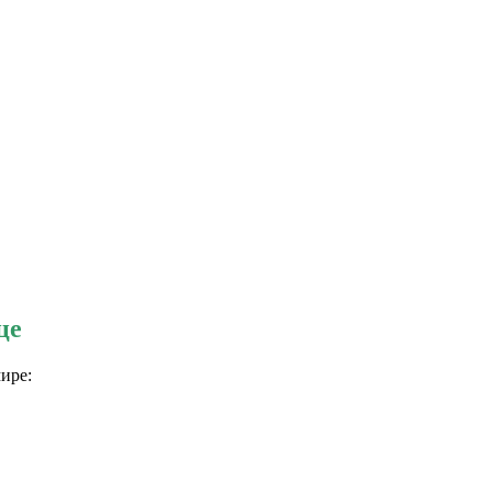
це
ире: