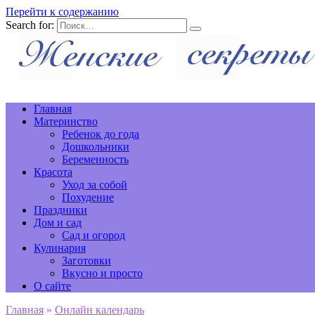
Перейти к содержанию
Search for:
Главная
Материнство
Ребенок до года
Дошкольники
Беременность
Красота
Уход за собой
Похудение
Праздники
Дом и сад
Сад и огород
Кулинария
Заготовки
Вкусно и просто
О сайте
Главная
»
Онлайн календарь