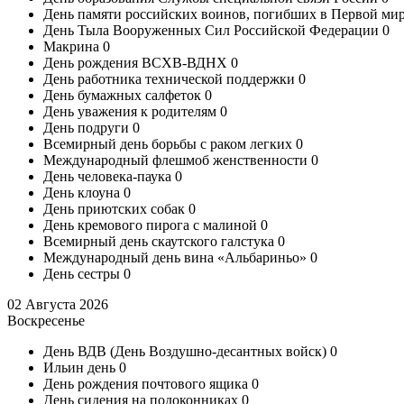
День памяти российских воинов, погибших в Первой ми
День Тыла Вооруженных Сил Российской Федерации
0
Макрина
0
День рождения ВСХВ-ВДНХ
0
День работника технической поддержки
0
День бумажных салфеток
0
День уважения к родителям
0
День подруги
0
Всемирный день борьбы с раком легких
0
Международный флешмоб женственности
0
День человека-паука
0
День клоуна
0
День приютских собак
0
День кремового пирога с малиной
0
Всемирный день скаутского галстука
0
Международный день вина «Альбариньо»
0
День сестры
0
02 Августа 2026
Воскресенье
День ВДВ (День Воздушно-десантных войск)
0
Ильин день
0
День рождения почтового ящика
0
День сидения на подоконниках
0