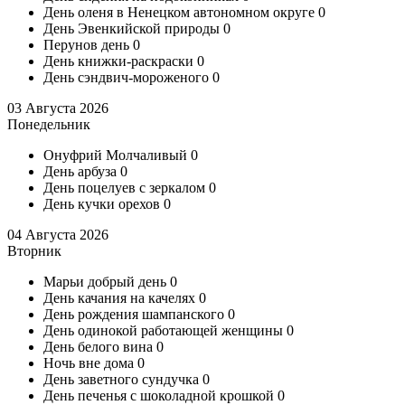
День оленя в Ненецком автономном округе
0
День Эвенкийской природы
0
Перунов день
0
День книжки-раскраски
0
День сэндвич-мороженого
0
03 Августа 2026
Понедельник
Онуфрий Молчаливый
0
День арбуза
0
День поцелуев с зеркалом
0
День кучки орехов
0
04 Августа 2026
Вторник
Марьи добрый день
0
День качания на качелях
0
День рождения шампанского
0
День одинокой работающей женщины
0
День белого вина
0
Ночь вне дома
0
День заветного сундучка
0
День печенья с шоколадной крошкой
0