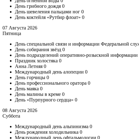
День огненной воды
0
День грибного дождя
0
День шевеления пальцами ног
0
День коктейля «Рутбир флоат»
0
07 Августа 2026
Пятница
День специальной связи и информации Федеральной сл
День собирания звёзд
0
День подразделений оперативно-розыскной информаци
Праздник холостяка
0
Анна Летняя
0
Международный день алопеции
0
День горчицы
0
День профессионального оратора
0
День маяка
0
День малины в креме
0
День «Пурпурного сердца»
0
08 Августа 2026
Суббота
Международный день альпинизма
0
День рождения холодильника
0
Международный день офтальмологии
0