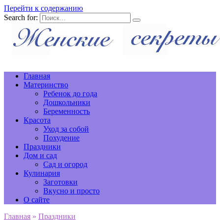
Перейти к содержанию
Search for:
Главная
Материнство
Ребенок до года
Дошкольники
Беременность
Красота
Уход за собой
Похудение
Праздники
Дом и сад
Сад и огород
Кулинария
Заготовки
Вкусно и просто
О сайте
Главная
»
Праздники