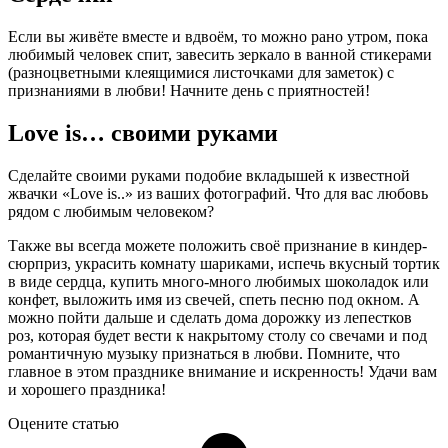
Если вы живёте вместе и вдвоём, то можно рано утром, пока
любимый человек спит, завесить зеркало в ванной стикерами
(разноцветными клеящимися листочками для заметок) с
признаниями в любви! Начните день с приятностей!
Love is… своими руками
Сделайте своими руками подобие вкладышей к известной
жвачки «Love is..» из ваших фотографий. Что для вас любовь
рядом с любимым человеком?
Также вы всегда можете положить своё признание в киндер-
сюрприз, украсить комнату шариками, испечь вкусный тортик
в виде сердца, купить много-много любимых шоколадок или
конфет, выложить имя из свечей, спеть песню под окном. А
можно пойти дальше и сделать дома дорожку из лепестков
роз, которая будет вести к накрытому столу со свечами и под
романтичную музыку признаться в любви. Помните, что
главное в этом празднике внимание и искренность! Удачи вам
и хорошего праздника!
Оцените статью