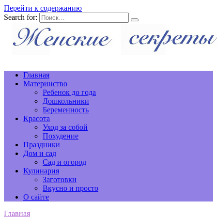
Перейти к содержанию
Search for:
Главная
Материнство
Ребенок до года
Дошкольники
Беременность
Красота
Уход за собой
Похудение
Праздники
Дом и сад
Сад и огород
Кулинария
Заготовки
Вкусно и просто
О сайте
Главная