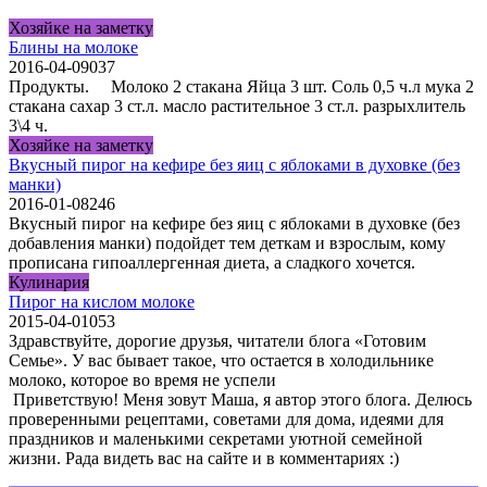
Хозяйке на заметку
Блины на молоке
2016-04-09
0
37
Продукты. Молоко 2 стакана Яйца 3 шт. Соль 0,5 ч.л мука 2
стакана сахар 3 ст.л. масло растительное 3 ст.л. разрыхлитель
3\4 ч.
Хозяйке на заметку
Вкусный пирог на кефире без яиц с яблоками в духовке (без
манки)
2016-01-08
2
46
Вкусный пирог на кефире без яиц с яблоками в духовке (без
добавления манки) подойдет тем деткам и взрослым, кому
прописана гипоаллергенная диета, а сладкого хочется.
Кулинария
Пирог на кислом молоке
2015-04-01
0
53
Здравствуйте, дорогие друзья, читатели блога «Готовим
Семье». У вас бывает такое, что остается в холодильнике
молоко, которое во время не успели
Приветствую! Меня зовут Маша, я автор этого блога. Делюсь
проверенными рецептами, советами для дома, идеями для
праздников и маленькими секретами уютной семейной
жизни. Рада видеть вас на сайте и в комментариях :)