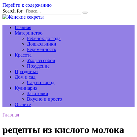
Перейти к содержанию
Search for:
Главная
Материнство
Ребенок до года
Дошкольники
Беременность
Красота
Уход за собой
Похудение
Праздники
Дом и сад
Сад и огород
Кулинария
Заготовки
Вкусно и просто
О сайте
Главная
рецепты из кислого молока